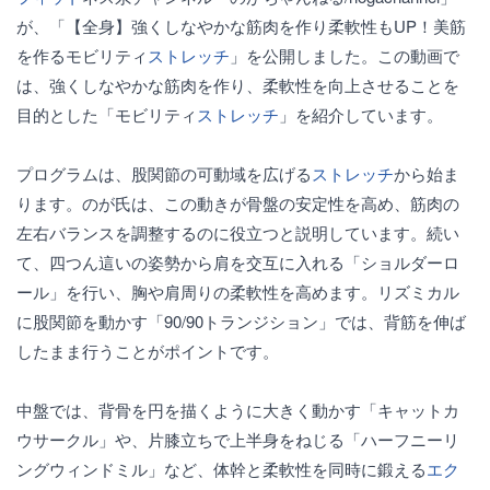
が、「【全身】強くしなやかな筋肉を作り柔軟性もUP！美筋
を作るモビリティ
ストレッチ
」を公開しました。この動画で
は、強くしなやかな筋肉を作り、柔軟性を向上させることを
目的とした「モビリティ
ストレッチ
」を紹介しています。
プログラムは、股関節の可動域を広げる
ストレッチ
から始ま
ります。のが氏は、この動きが骨盤の安定性を高め、筋肉の
左右バランスを調整するのに役立つと説明しています。続い
て、四つん這いの姿勢から肩を交互に入れる「ショルダーロ
ール」を行い、胸や肩周りの柔軟性を高めます。リズミカル
に股関節を動かす「90/90トランジション」では、背筋を伸ば
したまま行うことがポイントです。
中盤では、背骨を円を描くように大きく動かす「キャットカ
ウサークル」や、片膝立ちで上半身をねじる「ハーフニーリ
ングウィンドミル」など、体幹と柔軟性を同時に鍛える
エク