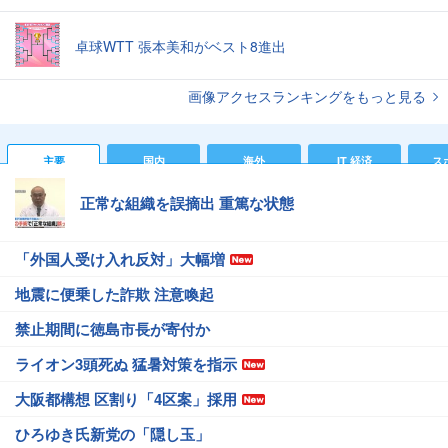
卓球WTT 張本美和がベスト8進出
画像アクセスランキングをもっと見る
主要
国内
海外
IT 経済
ス
正常な組織を誤摘出 重篤な状態
「外国人受け入れ反対」大幅増
地震に便乗した詐欺 注意喚起
禁止期間に徳島市長が寄付か
ライオン3頭死ぬ 猛暑対策を指示
大阪都構想 区割り「4区案」採用
ひろゆき氏新党の「隠し玉」