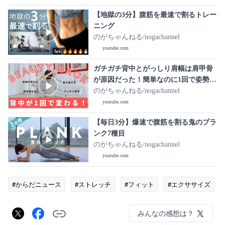
【地獄の3分】腹筋を最速で割るトレー
ニング
のがちゃんねる/nogachannel
youtube.com
ガチガチ背中とがっしり肩幅は肩甲骨
が原因だった！簡単なのに1回で姿勢が
変わって続けるほど背中が痩せるトレ
のがちゃんねる/nogachannel
ーニング
youtube.com
【毎日3分】爆速で腹筋を割る鬼のプラ
ンク7種目
のがちゃんねる/nogachannel
youtube.com
#からだニュース
#ストレッチ
#フィット
#エクササイズ
みんなの感想は？