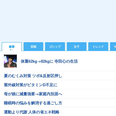
健康
芸能
ゴシップ
女子
トレンド
Y
体重62kg→82kgに 寺田心の生活
夏のむくみ対策 ツボ&反射区押し
紫外線対策がビタミンD不足に
母が娘に減量強要→家庭内別居へ
睡眠時の悩みを解消する過ごし方
運動より代謝 人体の省エネ戦略