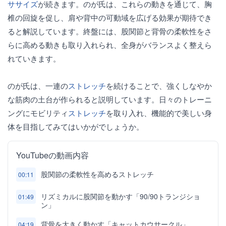
ササイズ
が続きます。のが氏は、これらの動きを通じて、胸
椎の回旋を促し、肩や背中の可動域を広げる効果が期待でき
ると解説しています。終盤には、股関節と背骨の柔軟性をさ
らに高める動きも取り入れられ、全身がバランスよく整えら
れていきます。
のが氏は、一連の
ストレッチ
を続けることで、強くしなやか
な筋肉の土台が作られると説明しています。日々のトレーニ
ングにモビリティ
ストレッチ
を取り入れ、機能的で美しい身
体を目指してみてはいかがでしょうか。
YouTubeの動画内容
股関節の柔軟性を高めるストレッチ
00:11
リズミカルに股関節を動かす「90/90トランジショ
01:49
ン」
背骨を大きく動かす「キャットカウサークル」
04:19