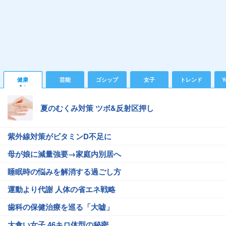
健康
芸能
ゴシップ
女子
トレンド
Y
夏のむくみ対策 ツボ&反射区押し
紫外線対策がビタミンD不足に
母が娘に減量強要→家庭内別居へ
睡眠時の悩みを解消する過ごし方
運動より代謝 人体の省エネ戦略
歯科の保健治療を巡る「大嘘」
大食い女子 46キロ体型の秘密