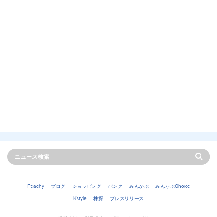
Peachy
ブログ
ショッピング
バンク
みんかぶ
みんかぶChoice
Kstyle
株探
プレスリリース