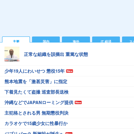
主要
国内
海外
IT 経済
ス
正常な組織を誤摘出 重篤な状態
少年19人にわいせつ 懲役15年
熊本地震を「激甚災害」に指定
下着見たくて盗撮 巡査部長送検
沖縄などでJAPANローミング提供
主犯格とされる男 無期懲役判決
カラオケで15歳少女に性暴行か
ジブリパーク 新施設が誕生へ