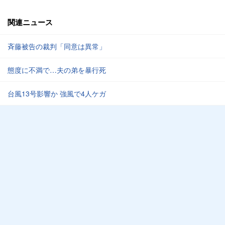
関連ニュース
斉藤被告の裁判「同意は異常」
態度に不満で…夫の弟を暴行死
台風13号影響か 強風で4人ケガ