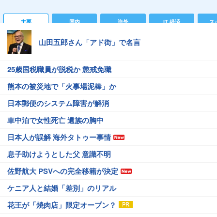
主要
国内
海外
IT 経済
ス
山田五郎さん「アド街」で名言
25歳国税職員が脱税か 懲戒免職
熊本の被災地で「火事場泥棒」か
日本郵便のシステム障害が解消
車中泊で女性死亡 遺族の胸中
日本人が誤解 海外タトゥー事情
息子助けようとした父 意識不明
佐野航大 PSVへの完全移籍が決定
ケニア人と結婚「差別」のリアル
花王が「焼肉店」限定オープン？