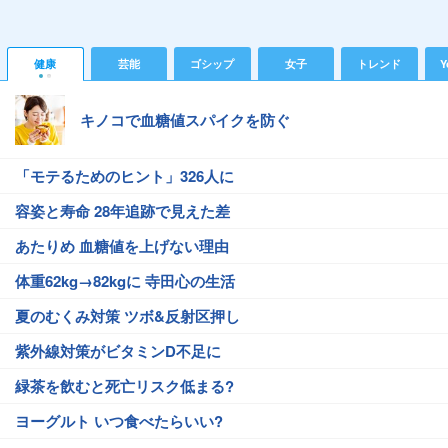
健康
芸能
ゴシップ
女子
トレンド
Y
キノコで血糖値スパイクを防ぐ
「モテるためのヒント」326人に
容姿と寿命 28年追跡で見えた差
あたりめ 血糖値を上げない理由
体重62kg→82kgに 寺田心の生活
夏のむくみ対策 ツボ&反射区押し
紫外線対策がビタミンD不足に
緑茶を飲むと死亡リスク低まる?
ヨーグルト いつ食べたらいい?