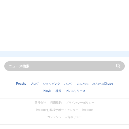
Peachy
ブログ
ショッピング
バンク
みんかぶ
みんかぶChoice
Kstyle
株探
プレスリリース
運営会社
利用規約
プライバシーポリシー
livedoorお客様サポートセンター
livedoor
コンテンツ・広告ポリシー