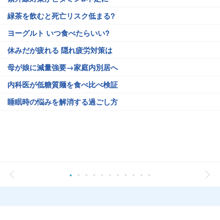
緑茶を飲むと死亡リスク低まる?
ヨーグルト いつ食べたらいい?
休みだが疲れる 隠れ疲労対策は
母が娘に減量強要→家庭内別居へ
内科医が低糖質麺を食べ比べ検証
睡眠時の悩みを解消する過ごし方