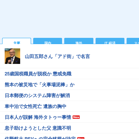
主要
国内
海外
IT 経済
ス
山田五郎さん「アド街」で名言
25歳国税職員が脱税か 懲戒免職
熊本の被災地で「火事場泥棒」か
日本郵便のシステム障害が解消
車中泊で女性死亡 遺族の胸中
日本人が誤解 海外タトゥー事情
息子助けようとした父 意識不明
佐野航大 PSVへの完全移籍が決定