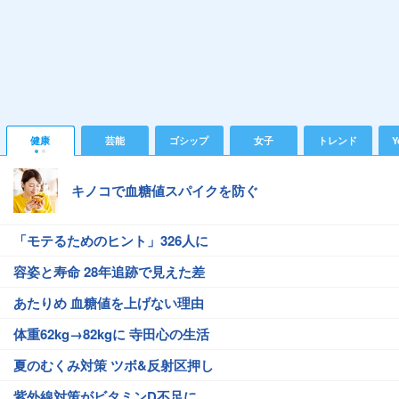
健康
芸能
ゴシップ
女子
トレンド
Y
キノコで血糖値スパイクを防ぐ
「モテるためのヒント」326人に
容姿と寿命 28年追跡で見えた差
あたりめ 血糖値を上げない理由
体重62kg→82kgに 寺田心の生活
夏のむくみ対策 ツボ&反射区押し
紫外線対策がビタミンD不足に