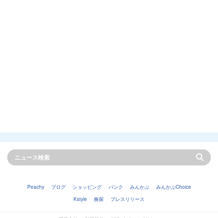
Peachy
ブログ
ショッピング
バンク
みんかぶ
みんかぶChoice
Kstyle
株探
プレスリリース