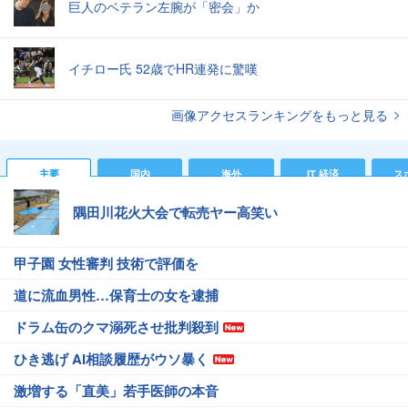
巨人のベテラン左腕が「密会」か
イチロー氏 52歳でHR連発に驚嘆
画像アクセスランキングをもっと見る
主要
国内
海外
IT 経済
ス
隅田川花火大会で転売ヤー高笑い
甲子園 女性審判 技術で評価を
道に流血男性…保育士の女を逮捕
ドラム缶のクマ溺死させ批判殺到
ひき逃げ AI相談履歴がウソ暴く
激増する「直美」若手医師の本音