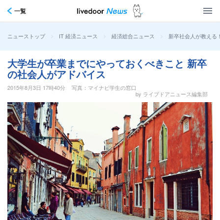
一覧
>
>
>
新卒社会人が教える
ニューストップ
IT 経済ニュース
経済総合ニュース
大学生が卒業までにやっておくべきこと 新卒
の社会人がアドバイス
2015年8月3日 17時40分
写真：マイナビ学生の窓口
by ライブドアニュース編集部