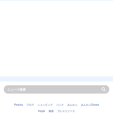
Peachy
ブログ
ショッピング
バンク
みんかぶ
みんかぶChoice
Kstyle
株探
プレスリリース