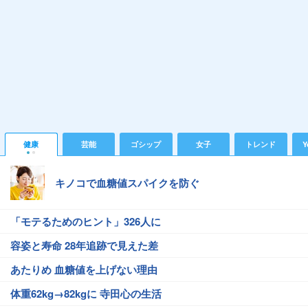
健康
芸能
ゴシップ
女子
トレンド
Y
キノコで血糖値スパイクを防ぐ
「モテるためのヒント」326人に
容姿と寿命 28年追跡で見えた差
あたりめ 血糖値を上げない理由
体重62kg→82kgに 寺田心の生活