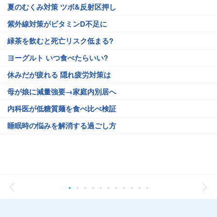
夏のむくみ対策 ツボ&反射区押し
紫外線対策がビタミンD不足に
緑茶を飲むと死亡リスク低まる?
ヨーグルト いつ食べたらいい?
休みだが疲れる 隠れ疲労対策は
母が娘に減量強要→家庭内別居へ
内科医が低糖質麺を食べ比べ検証
睡眠時の悩みを解消する過ごし方