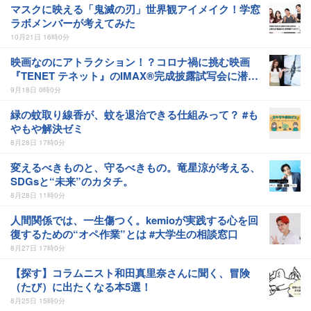
マスクに映える「鬼滅の刃」世界観アイメイク！学窓
ラボメンバーが考えてみた
10月21日 16時0分
映画なのにアトラクション！？コロナ禍に挑む映画
『TENET テネット』のIMAX®完成披露試写会に潜
入！
9月18日 0時0分
緑の蚊取り線香が、蚊を退治できる仕組みって？ #も
やもや解決ゼミ
8月28日 17時0分
変えるべきものと、守るべきもの。竜星涼が考える、
SDGsと“未来”のカタチ。
8月28日 11時0分
人間関係では、一生傷つく。kemioが実践する心を回
復するための“オペ作業”とは #大学生の相談窓口
8月27日 17時0分
【探す】コラムニスト和田真里奈さんに聞く、冒険
（たび）に出たくなる本5選！
8月25日 15時0分