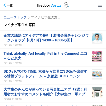
一覧
ニューストップ
>
マイナビ学生の窓口
マイナビ学生の窓口
企業の課題にアイデアで挑む！若者会議チャレンジワ
ークショップ【8月18日 14:00～16:00の回】
7月16日 18時0分
Think globally, Act locally, Fell in the Campus! エコ
～るど京大
7月15日 17時0分
SDGs KYOTO TIME: 京都から世界にSDGsを発信す
る情報プラットフォーム ～京都超 SDGs コンソーシ
アム～
7月14日 17時0分
大学生のみんなが使っている写真加工アプリ7選！利
用者のおすすめコメントも紹介【大学生の一軍アプ
リ】
7月2日 14時53分