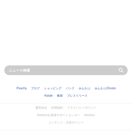
Peachy
ブログ
ショッピング
バンク
みんかぶ
みんかぶChoice
Kstyle
株探
プレスリリース
運営会社
利用規約
プライバシーポリシー
livedoorお客様サポートセンター
livedoor
コンテンツ・広告ポリシー