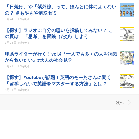
「日焼け」や「紫外線」って、ほんとに体によくない
の？ ＃もやもや解決ゼミ
8月24日 17時0分
【探す】ラジオに自分の思いを投稿してみない？ こ
の夏は、「思考」を冒険（たび）しよう
8月24日 15時0分
理系ライターが行く！vol.4『一人でも多くの人を病気
から救いたい』#大人の社会見学
8月21日 17時0分
【探す】Youtubeが話題！英語のそーたさんに聞く
「留学しないで英語をマスターする方法」とは？
8月21日 15時0分
次へ