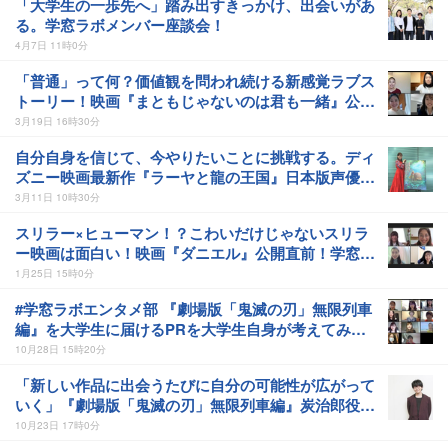
「大学生の一歩先へ」踏み出すきっかけ、出会いがあ
る。学窓ラボメンバー座談会！
4月7日 11時0分
「普通」って何？価値観を問われ続ける新感覚ラブス
トーリー！映画『まともじゃないのは君も一緒』公開
記念！学窓ラボエンタメ部座談会
3月19日 16時30分
自分自身を信じて、今やりたいことに挑戦する。ディ
ズニー映画最新作『ラーヤと龍の王国』日本版声優・
吉川愛さんに学窓ラボメンバーがインタビュー！
3月11日 10時30分
スリラー×ヒューマン！？こわいだけじゃないスリラ
ー映画は面白い！映画『ダニエル』公開直前！学窓ラ
ボエンタメ部座談会
1月25日 15時0分
#学窓ラボエンタメ部 『劇場版「鬼滅の刃」無限列車
編』を大学生に届けるPRを大学生自身が考えてみ
た！
10月28日 15時20分
「新しい作品に出会うたびに自分の可能性が広がって
いく」『劇場版「鬼滅の刃」無限列車編』炭治郎役・
花江夏樹さんに学窓ラボメンバーがインタビュー！
10月23日 17時0分