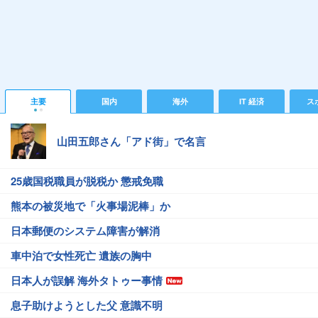
主要
国内
海外
IT 経済
ス
山田五郎さん「アド街」で名言
25歳国税職員が脱税か 懲戒免職
熊本の被災地で「火事場泥棒」か
日本郵便のシステム障害が解消
車中泊で女性死亡 遺族の胸中
日本人が誤解 海外タトゥー事情
息子助けようとした父 意識不明