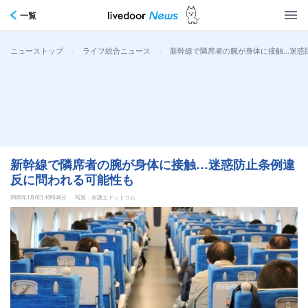
一覧
>
>
新幹線で隣席者の腕が身体に接触…迷惑
ニューストップ
ライフ総合ニュース
新幹線で隣席者の腕が身体に接触…迷惑防止条例違
反に問われる可能性も
2026年1月6日 10時46分
写真：弁護士ドットコム