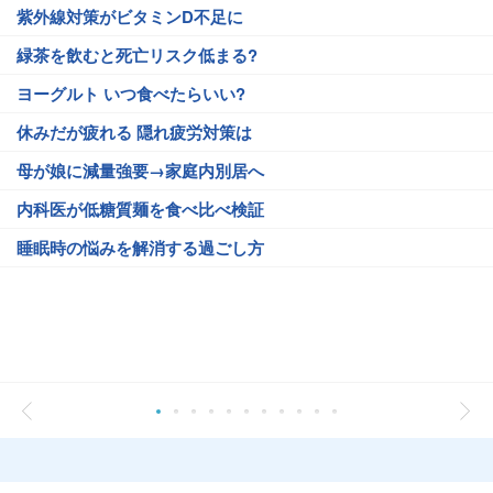
紫外線対策がビタミンD不足に
緑茶を飲むと死亡リスク低まる?
ヨーグルト いつ食べたらいい?
休みだが疲れる 隠れ疲労対策は
母が娘に減量強要→家庭内別居へ
内科医が低糖質麺を食べ比べ検証
睡眠時の悩みを解消する過ごし方