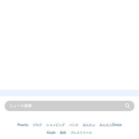
Peachy
ブログ
ショッピング
バンク
みんかぶ
みんかぶChoice
Kstyle
株探
プレスリリース