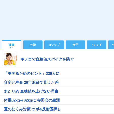
健康
芸能
ゴシップ
女子
トレンド
Y
キノコで血糖値スパイクを防ぐ
「モテるためのヒント」326人に
容姿と寿命 28年追跡で見えた差
あたりめ 血糖値を上げない理由
体重62kg→82kgに 寺田心の生活
夏のむくみ対策 ツボ&反射区押し