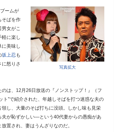
”ブームが
ちそばを作
若男女がこ
手軽に楽し
単に美味し
の
坂上忍
も
さに怒りさ
写真拡大
のは、12月26日放送の『ノンストップ！』（フ
ット”で紹介された、年越しそばを打つ迷惑な夫の
占領し、大量のそば打ちに没頭。しかし味も見栄
夫が恥ずかしい―という40代妻からの愚痴があ
ま放置され、妻はうんざりなのだ。