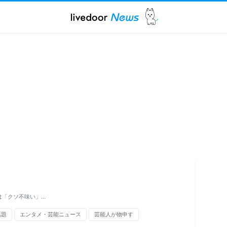
は「クソ不味い」…
話題
エンタメ・芸能ニュース
芸能人が物申す