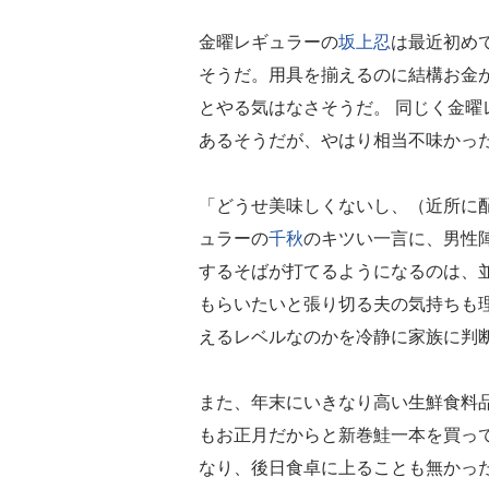
金曜レギュラーの
坂上忍
は最近初め
そうだ。用具を揃えるのに結構お金
とやる気はなさそうだ。 同じく金
あるそうだが、やはり相当不味かっ
「どうせ美味しくないし、（近所に
ュラーの
千秋
のキツい一言に、男性陣
するそばが打てるようになるのは、
もらいたいと張り切る夫の気持ちも
えるレベルなのかを冷静に家族に判
また、年末にいきなり高い生鮮食料
もお正月だからと新巻鮭一本を買っ
なり、後日食卓に上ることも無かっ