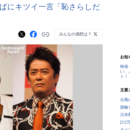
ばにキツイ一言「恥さらしだ
みんなの感想は？
お知
映画
い。
ト！
主要
台風
脱輪
日本
計2
タイ