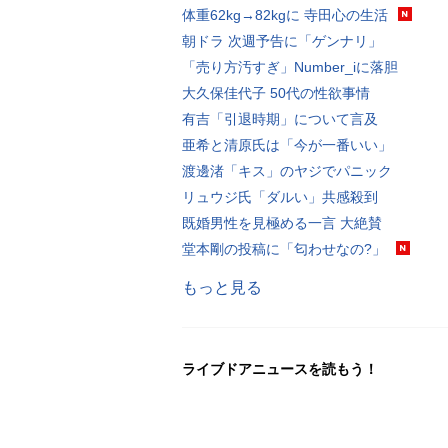
体重62kg→82kgに 寺田心の生活
朝ドラ 次週予告に「ゲンナリ」
「売り方汚すぎ」Number_iに落胆
大久保佳代子 50代の性欲事情
有吉「引退時期」について言及
亜希と清原氏は「今が一番いい」
渡邊渚「キス」のヤジでパニック
リュウジ氏「ダルい」共感殺到
既婚男性を見極める一言 大絶賛
堂本剛の投稿に「匂わせなの?」
もっと見る
ライブドアニュースを読もう！