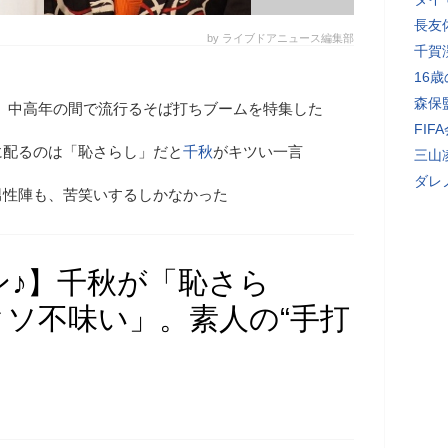
長友
by ライブドアニュース編集部
千賀
16
森保
、中高年の間で流行るそば打ちブームを特集した
FI
に配るのは「恥さらし」だと
千秋
がキツい一言
三山
ダレ
男性陣も、苦笑いするしかなかった
ン♪】千秋が「恥さら
ソ不味い」。素人の“手打