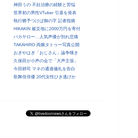
神田うの 不妊治療の経験と苦悩
世界初の男性VTuber 引退を発表
執行猶予つけば御の字 記者指摘
HIKAKIN 被災地に2000万円を寄付
バカヤロー…人気声優が別れ悲痛
TAKAHIRO 両腕タトゥー写真公開
おぎやはぎ「おじさん」論争嘆き
久保田が小声の会で「大声主張」
今田耕司 マネの通過儀礼を告白
歌舞伎俳優 20代女性ひき逃げか