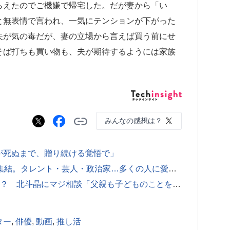
らえたのでご機嫌で帰宅した。だが妻から「い
と無表情で言われ、一気にテンションが下がった
夫が気の毒だが、妻の立場から言えば買う前にせ
そば打ちも買い物も、夫が期待するようには家族
）
みんなの感想は？
が死ぬまで、贈り続ける覚悟で」
千秋の誕生日に豪華メンバー80人が集結。タレント・芸人・政治家…多くの人に愛される秘訣とは。
バナナマン・設楽も“お受験ジャマ夫”？ 北斗晶にマジ相談「父親も子どものことを思っている」
ター
,
俳優
,
動画
,
推し活