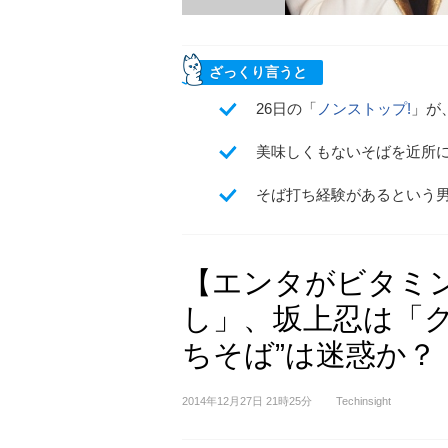
ざっくり言うと
26日の「
ノンストップ!
」が
美味しくもないそばを近所
そば打ち経験があるという
【エンタがビタミ
し」、坂上忍は「ク
ちそば”は迷惑か？
2014年12月27日 21時25分
Techinsight