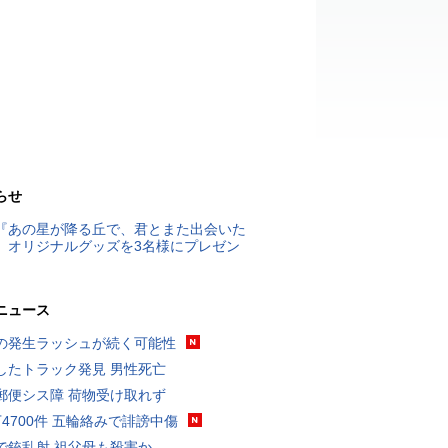
らせ
『あの星が降る丘で、君とまた出会いた
』オリジナルグッズを3名様にプレゼン
ニュース
の発生ラッシュが続く可能性
したトラック発見 男性死亡
郵便シス障 荷物受け取れず
万4700件 五輪絡みで誹謗中傷
で銃乱射 祖父母も殺害か