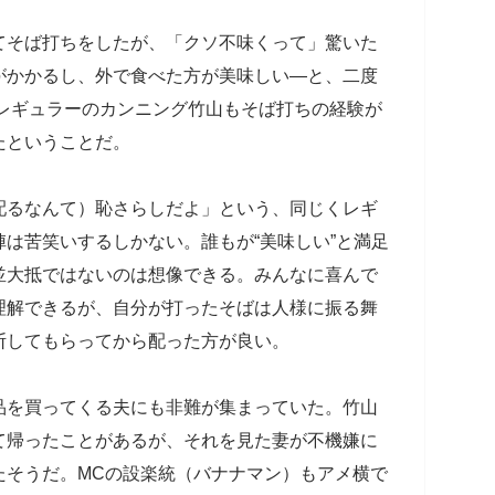
てそば打ちをしたが、「クソ不味くって」驚いた
がかかるし、外で食べた方が美味しい―と、二度
曜レギュラーのカンニング竹山もそば打ちの経験が
たということだ。
配るなんて）恥さらしだよ」という、同じくレギ
は苦笑いするしかない。誰もが“美味しい”と満足
並大抵ではないのは想像できる。みんなに喜んで
理解できるが、自分が打ったそばは人様に振る舞
断してもらってから配った方が良い。
品を買ってくる夫にも非難が集まっていた。竹山
て帰ったことがあるが、それを見た妻が不機嫌に
たそうだ。MCの設楽統（バナナマン）もアメ横で