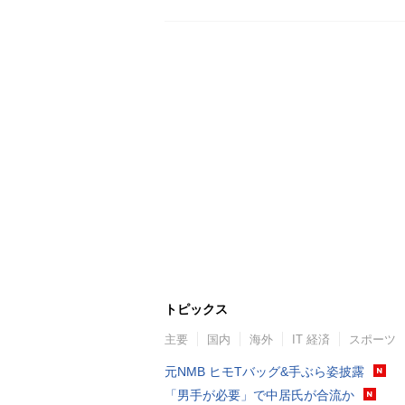
トピックス
主要
国内
海外
IT 経済
スポーツ
元NMB ヒモTバッグ&手ぶら姿披露
「男手が必要」で中居氏が合流か