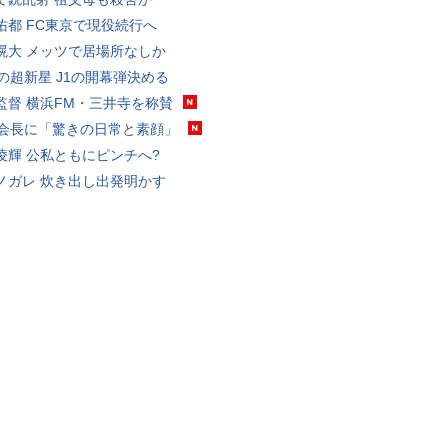
佑都 FC東京で現役続行へ
滉大 メッツで居場所なしか
歳の超新星 J1の開幕弾決める
監督 横浜FM・三井寺を称賛
FA会長に「驚きの日常と素顔」
凌輝 公私ともにピンチへ?
ノガレ 炊き出し出発明かす