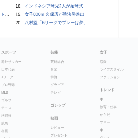
18.
インドネシア球児2人が始球式
”時代
19.
女子800m 久保凛が準決勝進出
20.
八村塁「Bリーグでプレーは夢」
スポーツ
芸能
女子
海外サッカー
芸能総合
恋愛
日本代表
音楽
ライフスタイル
Jリーグ
韓流
ファッション
プロ野球
グラビア
トレンド
MLB
テレビ
本
ゴルフ
ゴシップ
教育・仕事
テニス
からだ
格闘技
映画
マネー
競馬
レビュー
車
相撲
プレゼント
グルメ