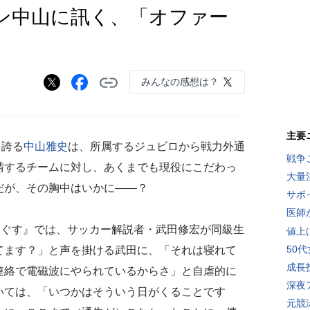
h】ゴン中山に訊く、「オファー
みんなの感想は？
主要
を誇る
中山雅史
は、所属するジュビロから戦力外通
戦争
請するチームに対し、あくまでも現役にこだわっ
大量
だが、その胸中はいかに――？
サボ
医師
うるぐす』では、サッカー解説者・武田修宏が同級生
値上
50
てます？」と声を掛ける武田に、「それは寝れて
成長
連絡で電磁波にやられているからさ」と自虐的に
深夜
いては、「いつかはそういう日がくることです
元競