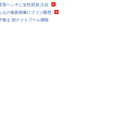
育英ベンチに女性部員 注目
もえの最新画像にファン騒然
予報士 初ナイトプール満喫