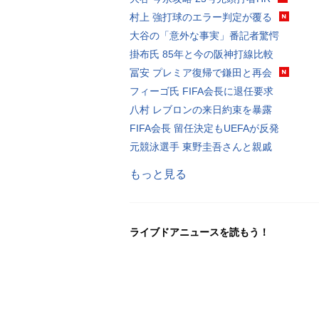
村上 強打球のエラー判定が覆る
大谷の「意外な事実」番記者驚愕
掛布氏 85年と今の阪神打線比較
冨安 プレミア復帰で鎌田と再会
フィーゴ氏 FIFA会長に退任要求
八村 レブロンの来日約束を暴露
FIFA会長 留任決定もUEFAが反発
元競泳選手 東野圭吾さんと親戚
もっと見る
ライブドアニュースを読もう！