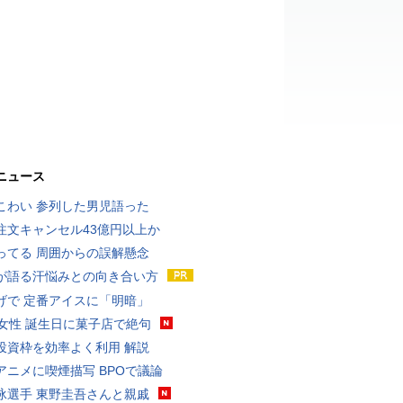
ニュース
こわい 参列した男児語った
注文キャンセル43億円以上か
ってる 周囲からの誤解懸念
が語る汗悩みとの向き合い方
げで 定番アイスに「明暗」
代女性 誕生日に菓子店で絶句
投資枠を効率よく利用 解説
アニメに喫煙描写 BPOで議論
泳選手 東野圭吾さんと親戚