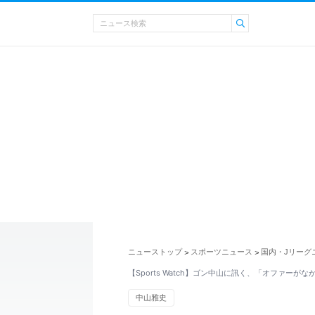
ニューストップ
スポーツニュース
国内・Jリーグ
>
>
【Sports Watch】ゴン中山に訊く、「オファーが
中山雅史