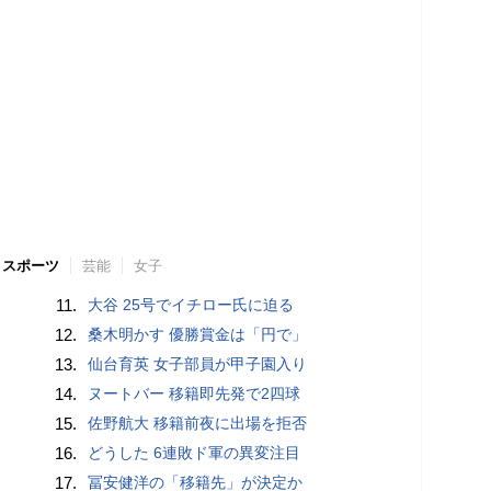
スポーツ
芸能
女子
11.
大谷 25号でイチロー氏に迫る
12.
桑木明かす 優勝賞金は「円で」
13.
仙台育英 女子部員が甲子園入り
14.
ヌートバー 移籍即先発で2四球
15.
佐野航大 移籍前夜に出場を拒否
16.
どうした 6連敗ド軍の異変注目
17.
冨安健洋の「移籍先」が決定か