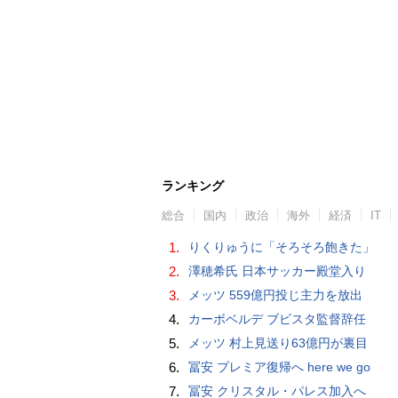
ランキング
総合
国内
政治
海外
経済
IT
1.
りくりゅうに「そろそろ飽きた」
2.
澤穂希氏 日本サッカー殿堂入り
3.
メッツ 559億円投じ主力を放出
4.
カーボベルデ ブビスタ監督辞任
5.
メッツ 村上見送り63億円が裏目
6.
冨安 プレミア復帰へ here we go
7.
冨安 クリスタル・パレス加入へ