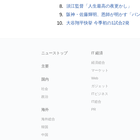
8.
須江監督「人生最高の夜更かし」
9.
阪神・佐藤輝明、恩師が明かす「バント拒否でホームラン」の“やんちゃ坊主
10.
大谷翔平快挙 今季初の1試合2発
ニューストップ
IT 経済
経済総合
主要
マーケット
Web
国内
ガジェット
社会
ITビジネス
政治
IT総合
海外
PR
海外総合
韓国
中国