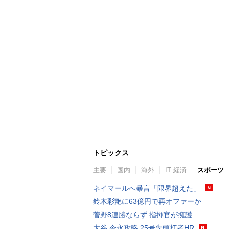
トピックス
主要
国内
海外
IT 経済
スポーツ
ネイマールへ暴言「限界超えた」
鈴木彩艶に63億円で再オファーか
菅野8連勝ならず 指揮官が擁護
大谷 今永攻略 25号先頭打者HR