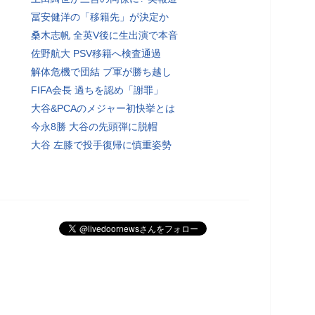
冨安健洋の「移籍先」が決定か
桑木志帆 全英V後に生出演で本音
佐野航大 PSV移籍へ検査通過
解体危機で団結 ブ軍が勝ち越し
FIFA会長 過ちを認め「謝罪」
大谷&PCAのメジャー初快挙とは
今永8勝 大谷の先頭弾に脱帽
大谷 左膝で投手復帰に慎重姿勢