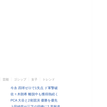
芸能
ゴシップ
女子
トレンド
今永 四球ゼロで1失点 ド軍撃破
佐々木朗希 離脱中も獲得熱続く
PCA 大谷と2発競演 優勝を優先
上田綺世が三笘の同僚に? 英報道