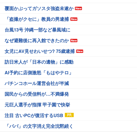
覆面かぶってガソスタ強盗未遂か
「盗撮がクセに」教員の男逮捕
台風13号 沖縄一部など暴風域に
なぜ避難後に再入館できたのか
女児にAV見せわいせつ? 75歳逮捕
訪日米人が「日本の遺物」に感動
AI予約に店側激怒「もはやテロ」
パチンコホール運営会社が半減
国民からの受信料が…不満爆発
元巨人選手が指揮 甲子園で快挙
注目 古いPCが復活するUSB
「パパ」の文字消え完全沈黙続く