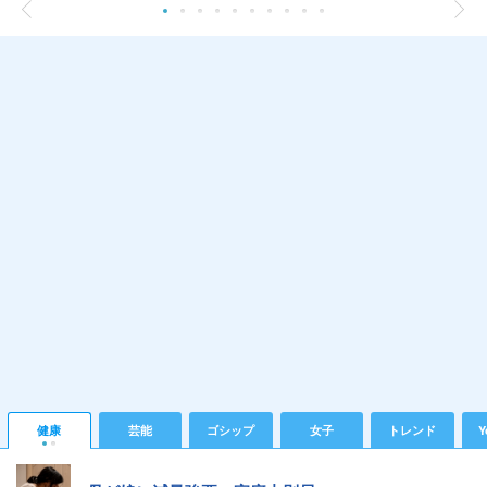
健康
芸能
ゴシップ
女子
トレンド
Y