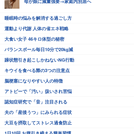
母が娘に減量強要→家庭内別居へ
睡眠時の悩みを解消する過ごし方
運動より代謝 人体の省エネ戦略
大食い女子 46キロ体型の秘密
バランスボール毎日10分で20kg減
躁状態引き起こしかねないNG行動
キウイを食べる際の3つの注意点
脳梗塞になりやすい人の特徴
アトピーで「汚い」扱いされ苦悩
認知症研究で「音」注目される
夫の「産後うつ」にみられる症状
大豆を摂取してストレス過食防止
1日10回 お腹引き締まる簡単習慣