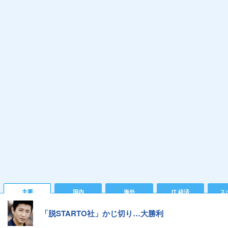
主要
国内
海外
IT 経済
ス
「脱STARTO社」かじ切り…大勝利