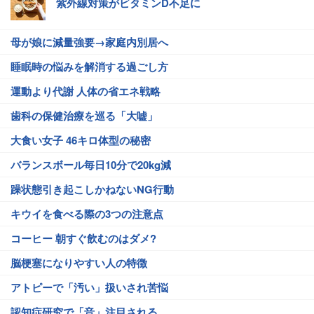
紫外線対策がビタミンD不足に
母が娘に減量強要→家庭内別居へ
睡眠時の悩みを解消する過ごし方
運動より代謝 人体の省エネ戦略
歯科の保健治療を巡る「大嘘」
大食い女子 46キロ体型の秘密
バランスボール毎日10分で20kg減
躁状態引き起こしかねないNG行動
キウイを食べる際の3つの注意点
コーヒー 朝すぐ飲むのはダメ?
脳梗塞になりやすい人の特徴
アトピーで「汚い」扱いされ苦悩
認知症研究で「音」注目される