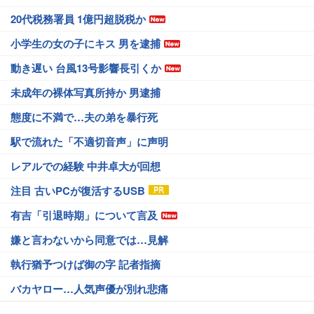
20代税務署員 1億円超脱税か
小学生の女の子にキス 男を逮捕
動き遅い 台風13号影響長引くか
未成年の裸体写真所持か 男逮捕
態度に不満で…夫の弟を暴行死
駅で流れた「不適切音声」に声明
レアルでの経験 中井卓大が回想
注目 古いPCが復活するUSB
有吉「引退時期」について言及
嫌と言わないから同意では…見解
執行猶予つけば御の字 記者指摘
バカヤロー…人気声優が別れ悲痛