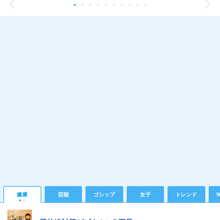
健康
芸能
ゴシップ
女子
トレンド
Y