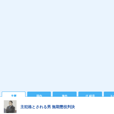
主要
国内
海外
IT 経済
ス
主犯格とされる男 無期懲役判決