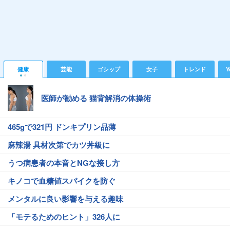
健康
芸能
ゴシップ
女子
トレンド
Y
医師が勧める 猫背解消の体操術
465gで321円 ドンキプリン品薄
麻辣湯 具材次第でカツ丼級に
うつ病患者の本音とNGな接し方
キノコで血糖値スパイクを防ぐ
メンタルに良い影響を与える趣味
「モテるためのヒント」326人に