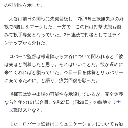
の可能性を示した。
大谷は前日の同戦に先発登板し、7回8奪三振無失点の好
投で3勝目をマークした。一方で、この日は打撃状態も鑑
みて投手専念となっていた。2日連続で打者としてはライ
ンナップから外れた。
ロバーツ監督は報道陣から大谷について問われると「彼
は先ほど到着したと思う。それはいいことだ。彼が遅めに
来てくれればと願っていた。今日一日を休養とリカバリー
に充てるために」と語り、疲労回復を願った。
指揮官は途中出場の可能性を示唆しているが、完全休養
なら昨年の161試合目、9月27日（同28日）の敵地
マリナ
ーズ
戦以来となる。
また、ロバーツ監督はコミュニケーションについても触