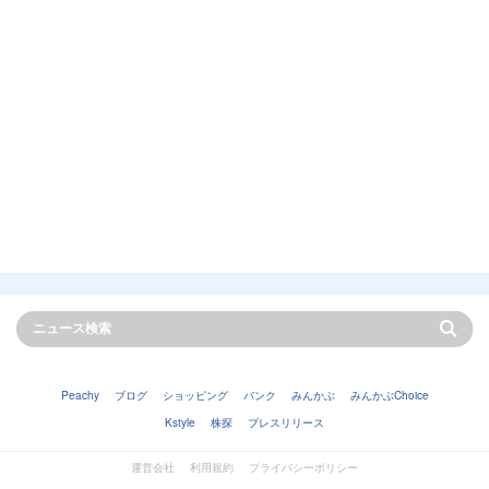
Peachy
ブログ
ショッピング
バンク
みんかぶ
みんかぶChoice
Kstyle
株探
プレスリリース
運営会社
利用規約
プライバシーポリシー