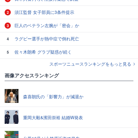
須江監督 女子部員に3条件提示
2
巨人のベテラン左腕が「密会」か
3
ラグビー選手が熱中症で倒れ死亡
4
佐々木朗希 グラブ疑惑が続く
5
スポーツニュースランキングをもっと見る
画像アクセスランキング
森喜朗氏の「影響力」が減退か
重岡大毅&濱田崇裕 結婚W発表