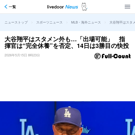
一覧
>
>
>
大谷翔平はスタメ
ニューストップ
スポーツニュース
MLB・海外ニュース
大谷翔平はスタメン外も…「出場可能」 指
揮官は“完全休養”を否定、14日は3勝目の快投
2026年5月15日 8時23分