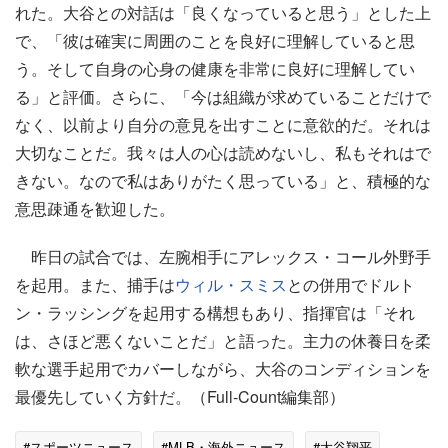
れた。大谷との対話は「良くなっていると思う」とした上
で、「彼は確実に周囲のことを良好に理解していると思
う。そして自身の心身の健康を非常に良好に理解してい
る」と評価。さらに、「今は組織が求めていることだけで
なく、以前より自分の意見を出すことに意欲的だ。それは
大切なことだ。我々は人の心は読めないし、私もそれはで
きない。なので私はありがたく思っている」と、積極的な
意思疎通を歓迎した。
昨日の試合では、左腕相手にアレックス・コール外野手
を起用。また、捕手は
ウィル・スミス
との併用でドルト
ン・ラッシングを起用する構想もあり、指揮官は「それ
は、さほど悪くないことだ」と語った。主力の休養日を柔
軟な選手起用でカバーしながら、大谷のコンディションを
最優先していく方針だ。（Full-Count編集部）
#スポーツニュース
#MLB・海外ニュース
#大谷翔平