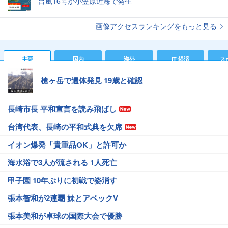
台風16号が小笠原近海で発生
画像アクセスランキングをもっと見る
主要
国内
海外
IT 経済
ス
槍ヶ岳で遺体発見 19歳と確認
長崎市長 平和宣言を読み飛ばし
台湾代表、長崎の平和式典を欠席
イオン爆発「貴重品OK」と許可か
海水浴で3人が流される 1人死亡
甲子園 10年ぶりに初戦で姿消す
張本智和が2連覇 妹とアベックV
張本美和が卓球の国際大会で優勝