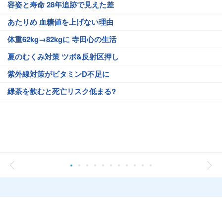
容姿と寿命 28年追跡で見えた差
あたりめ 血糖値を上げない理由
体重62kg→82kgに 寺田心の生活
夏のむくみ対策 ツボ&反射区押し
紫外線対策がビタミンD不足に
緑茶を飲むと死亡リスク低まる?