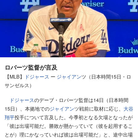
ロバーツ監督が言及
【MLB】
ドジャース
ー
ジャイアン
ツ（日本時間15日・ロ
サンゼルス）
ドジャース
のデーブ・ロバーツ監督は14日（日本時間
15日）、本拠地での
ジャイアン
ツ戦前に取材に応じ、
大谷
翔平
投手について言及した。今季初となる欠場となったが
「彼は出場可能だ。勝敗が懸かっていて（彼を起用するこ
とが）理にかなっていれば彼は出場可能だ」と、途中出場