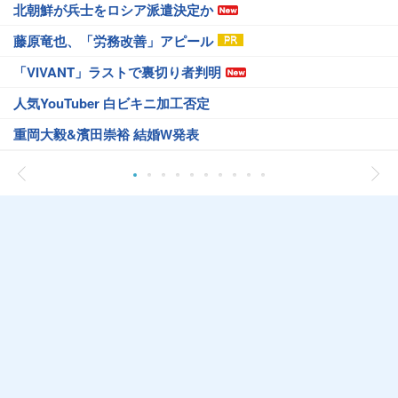
北朝鮮が兵士をロシア派遣決定か
藤原竜也、「労務改善」アピール
「VIVANT」ラストで裏切り者判明
人気YouTuber 白ビキニ加工否定
重岡大毅&濱田崇裕 結婚W発表