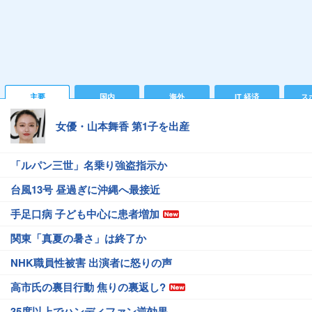
主要
国内
海外
IT 経済
ス
女優・山本舞香 第1子を出産
「ルパン三世」名乗り強盗指示か
台風13号 昼過ぎに沖縄へ最接近
手足口病 子ども中心に患者増加
関東「真夏の暑さ」は終了か
NHK職員性被害 出演者に怒りの声
高市氏の裏目行動 焦りの裏返し?
35度以上でハンディファン逆効果