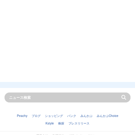
Peachy
ブログ
ショッピング
バンク
みんかぶ
みんかぶChoice
Kstyle
株探
プレスリリース