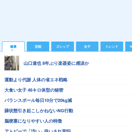
健康
芸能
ゴシップ
女子
トレンド
Y
山口達也 8年ぶり楽器姿に感涙か
運動より代謝 人体の省エネ戦略
大食い女子 46キロ体型の秘密
バランスボール毎日10分で20kg減
躁状態引き起こしかねないNG行動
脳梗塞になりやすい人の特徴
アトピーで「汚い」扱いされ苦悩