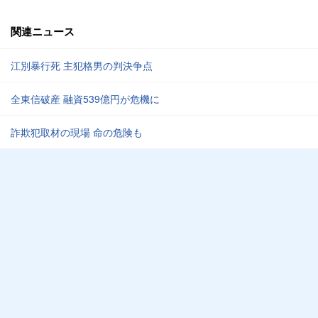
関連ニュース
江別暴行死 主犯格男の判決争点
全東信破産 融資539億円が危機に
詐欺犯取材の現場 命の危険も