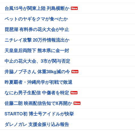
台風15号が関東上陸 列島横断か
ペットのヤギをクマが食べたか
琵琶湖 有料券の花火大会が中止
ニチレイ攻撃 20万件情報流出か
天皇皇后両陛下 熊本県に金一封
中止の花火大会、3市が関与否定
井脇ノブ子さん 体重38kg減の今
昨夏覇者・沖縄尚学が初戦で敗退
なにわ男子生配信 中傷者を特定
佐藤二朗 映画配信告知でX再開か
STARTO初 博士号アイドルが快挙
ダレノガレ 支援金振り込み報告