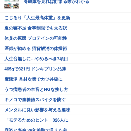
冷蔵庫を見れば貯まる家かわかる
こじるり「人生最高体重」を更新
夏の寝不足 食事制限でも太る訳
体臭の原因 プロテインの可能性
医師が勧める 猫背解消の体操術
人生台無しに…やめるべき7項目
465gで321円 ドンキプリン品薄
麻辣湯 具材次第でカツ丼級に
うつ病患者の本音とNGな接し方
キノコで血糖値スパイクを防ぐ
メンタルに良い影響を与える趣味
「モテるためのヒント」326人に
容姿と寿命 28年追跡で見えた差