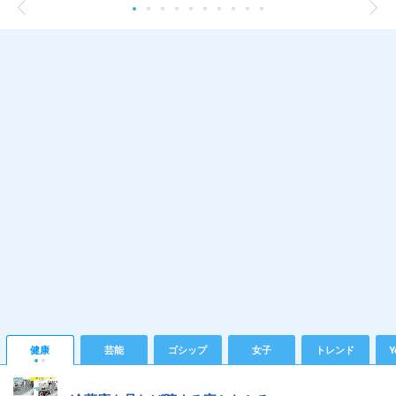
健康
芸能
ゴシップ
女子
トレンド
Y