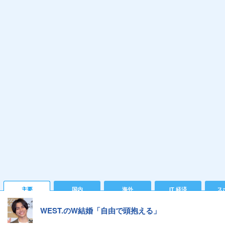
主要
国内
海外
IT 経済
ス
WEST.のW結婚「自由で頭抱える」