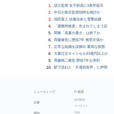
1.
須江監督 女子部員に3条件提示
2.
中日が新庄監督招聘を検討か
3.
池田直人 佐藤佳奈と電撃結婚
4.
「避難所格差」生まれてしまう訳
5.
関東「真夏の暑さ」は終了か
6.
斉藤被告に懲役7年 無罪主張か
7.
正常な組織を誤摘出 重篤な状態
8.
大量注文キャンセル43億円以上か
9.
斉藤慎二被告 懲役7年を求刑
10.
駅で流れた「不適切音声」に声明
ニューストップ
IT 経済
経済総合
主要
マーケット
Web
国内