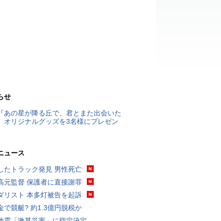
らせ
『あの星が降る丘で、君とまた出会いた
』オリジナルグッズを3名様にプレゼン
ニュース
したトラック発見 男性死亡
高元監督 保護者に直接謝罪
ダリスト 本多灯被告を起訴
金で競艇? 約1.3億円脱税か
地震「激甚災害」に指定決定