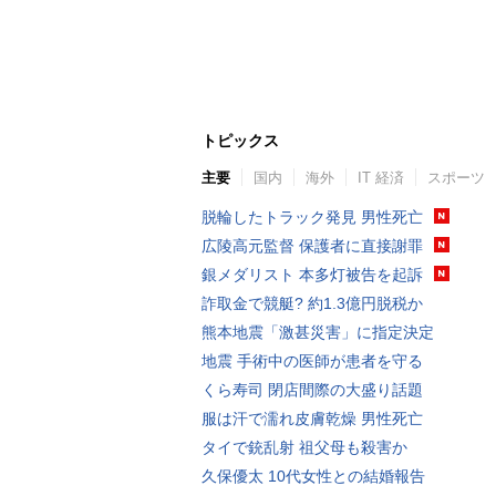
トピックス
主要
国内
海外
IT 経済
スポーツ
脱輪したトラック発見 男性死亡
広陵高元監督 保護者に直接謝罪
銀メダリスト 本多灯被告を起訴
詐取金で競艇? 約1.3億円脱税か
熊本地震「激甚災害」に指定決定
地震 手術中の医師が患者を守る
くら寿司 閉店間際の大盛り話題
服は汗で濡れ皮膚乾燥 男性死亡
タイで銃乱射 祖父母も殺害か
久保優太 10代女性との結婚報告