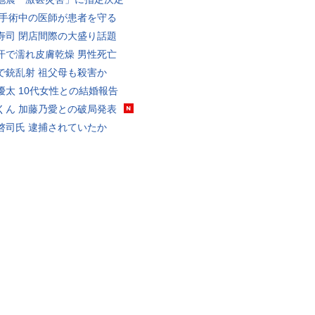
 手術中の医師が患者を守る
寿司 閉店間際の大盛り話題
汗で濡れ皮膚乾燥 男性死亡
で銃乱射 祖父母も殺害か
優太 10代女性との結婚報告
くん 加藤乃愛との破局発表
啓司氏 逮捕されていたか