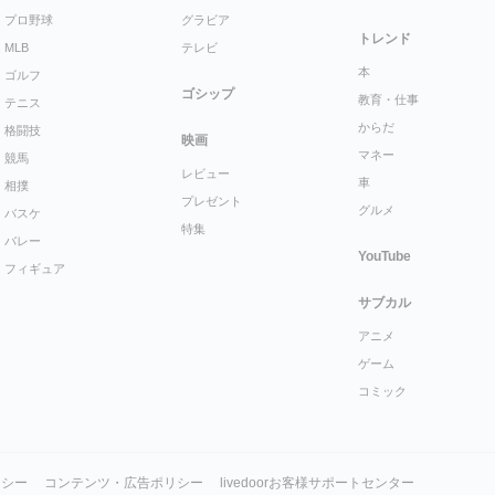
プロ野球
グラビア
トレンド
MLB
テレビ
本
ゴルフ
ゴシップ
教育・仕事
テニス
からだ
格闘技
映画
マネー
競馬
レビュー
車
相撲
プレゼント
グルメ
バスケ
特集
バレー
YouTube
フィギュア
サブカル
アニメ
ゲーム
コミック
リシー
コンテンツ・広告ポリシー
livedoorお客様サポートセンター