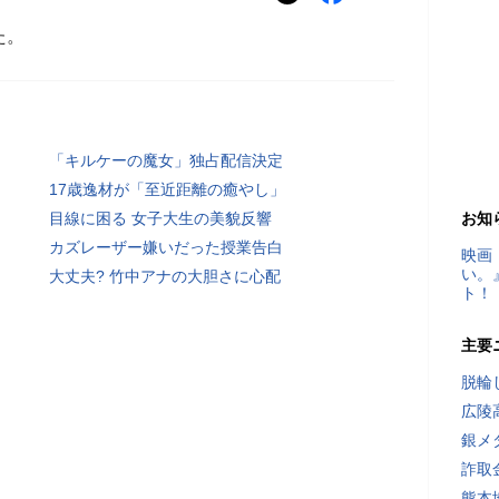
た。
「キルケーの魔女」独占配信決定
17歳逸材が「至近距離の癒やし」
目線に困る 女子大生の美貌反響
お知
カズレーザー嫌いだった授業告白
映画
い。
大丈夫? 竹中アナの大胆さに心配
ト！
主要
脱輪
広陵
銀メ
詐取
熊本