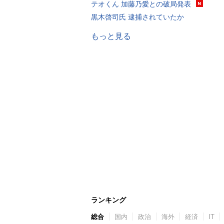
テオくん 加藤乃愛との破局発表
黒木啓司氏 逮捕されていたか
もっと見る
ランキング
総合
国内
政治
海外
経済
IT