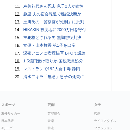
11.
寿美花代さん死去 息子2人が追悼
12.
趣里 夫の密会報道で離婚決断か
13.
玉川氏の「警察官が死刑」に批判
14.
HIKAKIN 被災地に2000万円を寄付
15.
主犯格とされる男 無期懲役判決
16.
女優・山本舞香 第1子を出産
17.
深夜アニメに喫煙描写 BPOで議論
18.
1.5億円受け取りか 国税職員処分
19.
レストランで192人食中毒 静岡
20.
清水アキラ「無念」息子の死去に
スポーツ
芸能
女子
海外サッカー
芸能総合
恋愛
日本代表
音楽
ライフスタイル
Jリーグ
韓流
ファッション