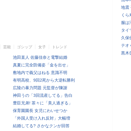
地震
くら
服は
タイ
久保
テオ
芸能
ゴシップ
女子
トレンド
黒木
池田直人 佐藤佳奈と電撃結婚
真夏に完全防備姿「金を出せ」
敷地内で義父はねる 意識不明
有明高校、9回2死から大逆転勝利
広陵の暴力問題 元監督が陳謝
神田うの「3回流産してる」告白
豊臣兄弟! 茶々に「美人過ぎる」
保育園園長 女児にわいせつか
「外国人受け入れ反対」大幅増
結婚してる? さかなクンが回答