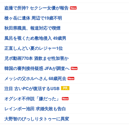
盗撮で所持? セクシー女優が報告
槍ヶ岳に遺体 周辺で19歳不明
秋田県職員、報道対応で喫煙
風呂を覗くため敷地侵入 49歳男
正直しんどい夏のレジャー1位
児ポ動画770本 酒飲ませ性加害か
韓国の審判接待疑惑 JFAが調査へ
メッシの父ホルヘさん 68歳死去
注目 古いPCが復活するUSB
オグシオ不仲説「嫌だった」
レインボー池田 求婚失敗も告白
大野智のびっしりタトゥーに異変