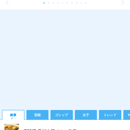
健康
芸能
ゴシップ
女子
トレンド
Y