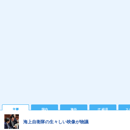
主要
国内
海外
IT 経済
ス
海上自衛隊の生々しい映像が物議