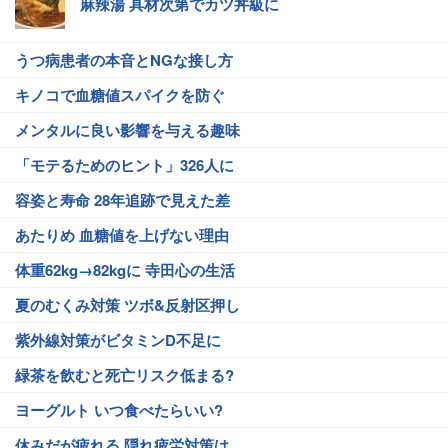
麻辣湯 具材次第でカツ丼級に
うつ病患者の本音とNGな接し方
キノコで血糖値スパイクを防ぐ
メンタルに良い影響を与える趣味
「モテるためのヒント」326人に
容姿と寿命 28年追跡で見えた差
あたりめ 血糖値を上げない理由
体重62kg→82kgに 寺田心の生活
夏のむくみ対策 ツボ&反射区押し
紫外線対策がビタミンD不足に
緑茶を飲むと死亡リスク低まる?
ヨーグルト いつ食べたらいい?
休みだが疲れる 隠れ疲労対策は