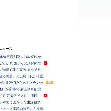
ニュース
 非核三原則巡り持論反映か
ってる 周囲からの誤解懸念
り運転で死亡事故 男を送検
国の横暴」と広島市長が非難
が語る汗悩みとの向き合い方
運転が厳格化 新基準を解説
げで 定番アイスに「明暗」
代がやめてよかった生活習慣
でパナマ運河の通航にも支障