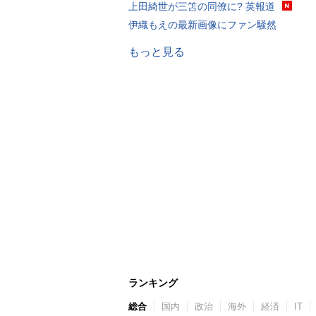
上田綺世が三笘の同僚に? 英報道
伊織もえの最新画像にファン騒然
もっと見る
ランキング
総合
国内
政治
海外
経済
IT