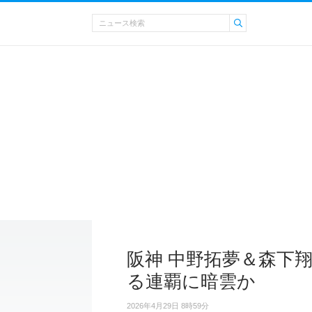
阪神 中野拓夢＆森下
る連覇に暗雲か
2026年4月29日 8時59分