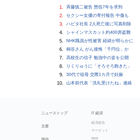
1.
斉藤慎二被告 懲役7年を求刑
2.
セクシー女優の寄付報告 中傷も
3.
ハビタ社長 2人死亡後に写真削除
4.
シャインマスカット約400房盗難
5.
NHK職員が性被害 経緯が明らかに
6.
桐谷さん がん後悔「千円位」か
7.
高校生の信子 勉強中の姿を公開
8.
りくりゅうに「そろそろ飽きた」
9.
30代で祖母 交際1カ月で妊娠
10.
山本前代表「洗礼受けたね」連絡
ニューストップ
IT 経済
経済総合
主要
マーケット
Web
国内