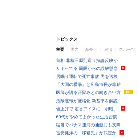
トピックス
主要
国内
海外
IT 経済
スポーツ
首相 非核三原則巡り持論反映か
サボってる 周囲からの誤解懸念
居眠り運転で死亡事故 男を送検
「大国の横暴」と広島市長が非難
医師が語る汗悩みとの向き合い方
危険運転が厳格化 新基準を解説
値上げで 定番アイスに「明暗」
60代がやめてよかった生活習慣
猛暑でパナマ運河の通航にも支障
冨安健洋の「移籍先」が決定か