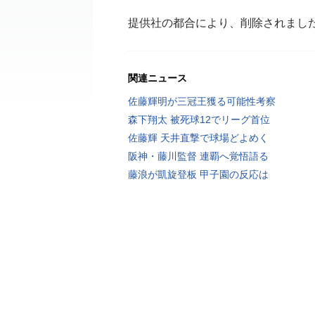
提供社の都合により、削除されまし
関連ニュース
佐藤輝明が三冠王獲る可能性考察
森下翔太 被死球12でリーグ首位
佐藤輝 天井直撃で球場どよめく
阪神・藤川監督 連覇へ覚悟語る
藤浪が凱旋登板 甲子園の反応は