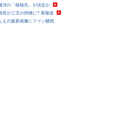
健洋の「移籍先」が決定か
綺世が三笘の同僚に? 英報道
もえの最新画像にファン騒然