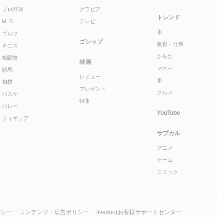
プロ野球
グラビア
トレンド
MLB
テレビ
本
ゴルフ
ゴシップ
教育・仕事
テニス
からだ
格闘技
映画
マネー
競馬
レビュー
車
相撲
プレゼント
グルメ
バスケ
特集
バレー
YouTube
フィギュア
サブカル
アニメ
ゲーム
コミック
リシー
コンテンツ・広告ポリシー
livedoorお客様サポートセンター