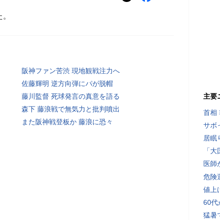
た。
阪神ファン苦渋 現地観戦注力へ
佐藤輝明 逆方向弾にパが脱帽
藤川監督 死球発言の真意を語る
主要
森下 藤浪戦で無気力と批判噴出
首相
また阪神戦登板か 藤浪に恐々
サボ
居眠
「大
医師
危険
値上
60
猛暑