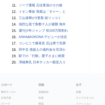
11.
ソープ通報 元従業員のその後
12.
イオン事故 母親は「ギャー」と
13.
三山凌輝がX更新 総ツッコミ
14.
強烈な屁で客数十人が避難 海外
15.
週刊少年ジャンプ 初100万部割れ
16.
ASHA&KOKONA デビューが決定
17.
コンビニで爆発音 店は煙で充満
18.
田中圭 億超えの違約金を完済か
19.
駅での「行動」愛子さまに称賛
20.
澤穂希氏 日本サッカー殿堂入り
スポーツ
芸能
女子
海外サッカー
芸能総合
恋愛
日本代表
音楽
ライフスタイル
Jリーグ
韓流
ファッション