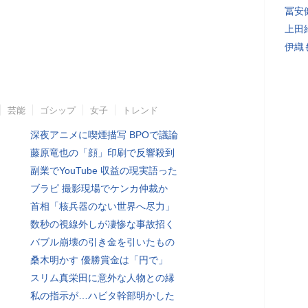
冨安
上田
伊織
芸能
ゴシップ
女子
トレンド
深夜アニメに喫煙描写 BPOで議論
藤原竜也の「顔」印刷で反響殺到
副業でYouTube 収益の現実語った
ブラピ 撮影現場でケンカ仲裁か
首相「核兵器のない世界へ尽力」
数秒の視線外しが凄惨な事故招く
バブル崩壊の引き金を引いたもの
桑木明かす 優勝賞金は「円で」
スリム真栄田に意外な人物との縁
私の指示が…ハビタ幹部明かした