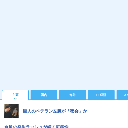
主要
国内
海外
IT 経済
ス
巨人のベテラン左腕が「密会」か
台風の発生ラッシュが続く可能性