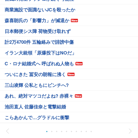
商業施設で面識ないJCを殴ったか
森喜朗氏の「影響力」が減退か
日本郵便シス障 荷物受け取れず
計2万4700件 五輪絡みで誹謗中傷
イラン大統領「原爆投下はNOだ」
C・ロナ結婚式へ 呼ばれぬ人物も
ついにきた 冨安の朗報に沸く
三山凌輝 公私ともにピンチへ?
あれ、絶対マツコだよね? 赤裸々
池田直人 佐藤佳奈と電撃結婚
こらあかんで…グラドルに衝撃