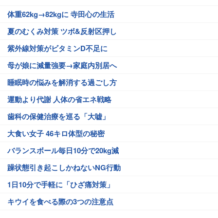
体重62kg→82kgに 寺田心の生活
夏のむくみ対策 ツボ&反射区押し
紫外線対策がビタミンD不足に
母が娘に減量強要→家庭内別居へ
睡眠時の悩みを解消する過ごし方
運動より代謝 人体の省エネ戦略
歯科の保健治療を巡る「大嘘」
大食い女子 46キロ体型の秘密
バランスボール毎日10分で20kg減
躁状態引き起こしかねないNG行動
1日10分で手軽に「ひざ痛対策」
キウイを食べる際の3つの注意点