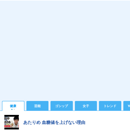
健康
芸能
ゴシップ
女子
トレンド
Y
あたりめ 血糖値を上げない理由