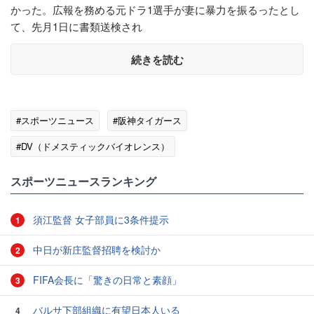
かった。広報を務める元ドラ1選手が妻に暴力を振るったとし
て、先月1日に書類送検され
続きを読む
#スポーツニュース
#阪神タイガース
#DV（ドメスティックバイオレンス）
#スポーツニュース・トピックス
スポーツニュースランキング
須江監督 女子部員に3条件提示
1
中日が新庄監督招聘を検討か
2
FIFA会長に「驚きの日常と素顔」
3
バルサ下部組織に有望日本人いる
4