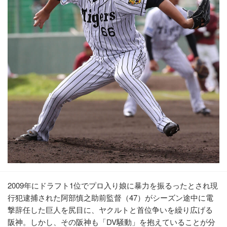
2009年にドラフト1位でプロ入り娘に暴力を振るったとされ現
行犯逮捕された阿部慎之助前監督（47）がシーズン途中に電
撃辞任した巨人を尻目に、ヤクルトと首位争いを繰り広げる
阪神。しかし、その阪神も「DV騒動」を抱えていることが分