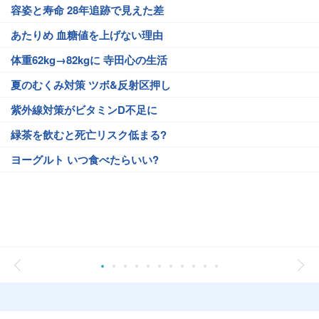
容姿と寿命 28年追跡で見えた差
あたりめ 血糖値を上げない理由
体重62kg→82kgに 寺田心の生活
夏のむくみ対策 ツボ&反射区押し
紫外線対策がビタミンD不足に
緑茶を飲むと死亡リスク低まる?
ヨーグルト いつ食べたらいい?