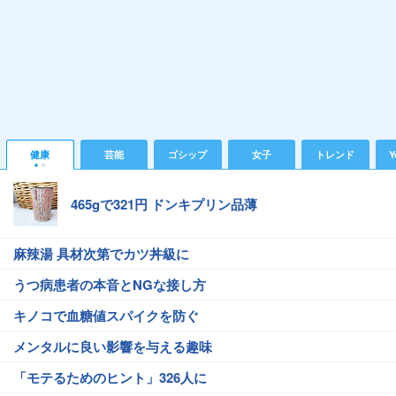
健康
芸能
ゴシップ
女子
トレンド
Y
465gで321円 ドンキプリン品薄
麻辣湯 具材次第でカツ丼級に
うつ病患者の本音とNGな接し方
キノコで血糖値スパイクを防ぐ
メンタルに良い影響を与える趣味
「モテるためのヒント」326人に