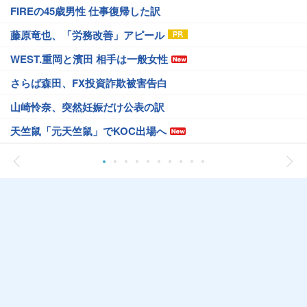
FIREの45歳男性 仕事復帰した訳
藤原竜也、「労務改善」アピール
WEST.重岡と濱田 相手は一般女性
さらば森田、FX投資詐欺被害告白
山崎怜奈、突然妊娠だけ公表の訳
天竺鼠「元天竺鼠」でKOC出場へ