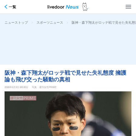
一覧
>
>
阪神・森下翔太がロッテ戦で見せた失礼態
ニューストップ
スポーツニュース
阪神・森下翔太がロッテ戦で見せた失礼態度 擁護
論も飛び交った騒動の真相
2026年6月3日 6時30分
写真：週刊女性PRIME