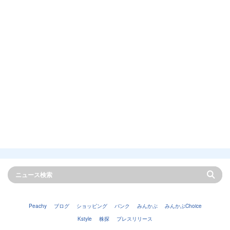
Peachy
ブログ
ショッピング
バンク
みんかぶ
みんかぶChoice
Kstyle
株探
プレスリリース