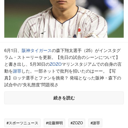
6月1日、
阪神タイガース
の森下翔太選手（25）がインスタグ
ラム・ストーリーを更新。【先日の試合のシーンについて】
と書き出し、5月30日の
ZOZO
マリンスタジアムでの自身の言
動を
謝罪
した。一部ネットで批判を招いたのはーー。【写
真】ロッテ選手とファンを挑発？ 発端となった阪神・森下の
試合中の“失礼態度”問題視さ
続きを読む
#スポーツニュース
#佐藤輝明
#ZOZO
#謝罪