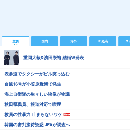
主要
国内
海外
IT 経済
ス
重岡大毅&濱田崇裕 結婚W発表
表参道でタクシーがビル突っ込む
台風16号が小笠原近海で発生
海上自衛隊の生々しい映像が物議
秋田県職員、報道対応で喫煙
教員の性暴力 止まらないワケ
韓国の審判接待疑惑 JFAが調査へ