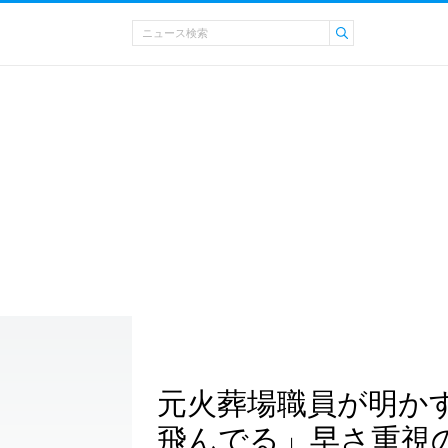
元火葬場職員が明か
飛んでる」早さ重視