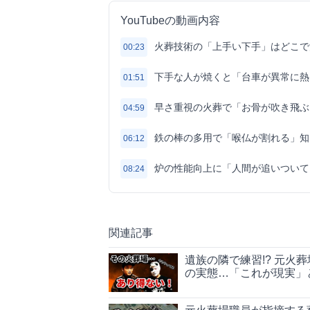
YouTubeの動画内容
火葬技術の「上手い下手」はどこで
00:23
下手な人が焼くと「台車が異常に熱
01:51
早さ重視の火葬で「お骨が吹き飛ぶ
04:59
鉄の棒の多用で「喉仏が割れる」知
06:12
炉の性能向上に「人間が追いついて
08:24
関連記事
遺族の隣で練習!? 元
の実態…「これが現実」