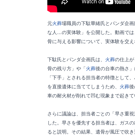
元
火葬
場職員の下駄華緒氏とパンダ企画氏
な人…の実体験」を公開した。動画では
骨に与える影響について、実体験を交え
下駄氏とパンダ企画氏は、
火葬
の仕上が
骨の残り方」や「
火葬
後の台車の熱さ」
「下手」とされる担当者の特徴として、
を直接遺体に当ててしまうため、
火葬
後
車の耐火材が削れて凹む現象まで起きて
さらに議論は、担当者ごとの「早さ重視
した。早さを優先する担当者は、ガスの
ると説明。その結果、遺骨が風圧で吹き