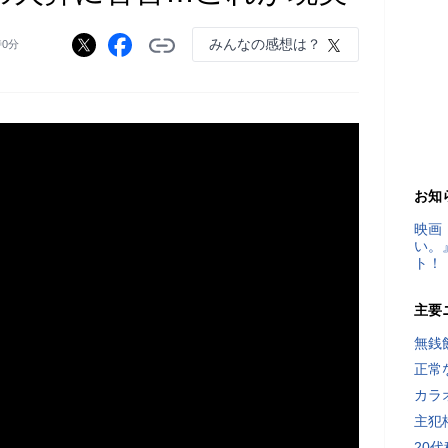
みんなの感想は？
時0分
お知
映画
い。
ト！
主要
無銭
正常
カラ
主犯
20