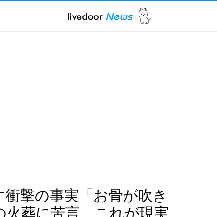
す衝撃の事実「お骨が吹き
の火葬に苦言…これが現実