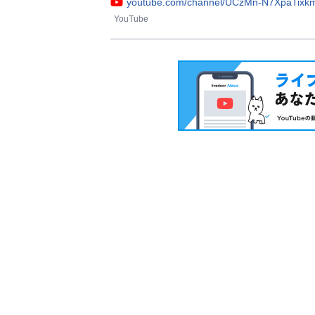
youtube.com/channel/UCzMn-N7XpaTix
YouTube