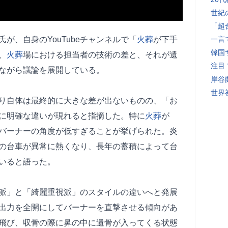
世紀
「超
が、自身のYouTubeチャンネルで「
火葬
が下手
一言
韓国
、
火葬
場における担当者の技術の差と、それが遺
注目
ながら議論を展開している。
岸谷
世界初
り自体は最終的に大きな差が出ないものの、「お
に明確な違いが現れると指摘した。特に
火葬
が
バーナーの角度が低すぎることが挙げられた。炎
の台車が異常に熱くなり、長年の蓄積によって台
いると語った。
派」と「綺麗重視派」のスタイルの違いへと発展
出力を全開にしてバーナーを直撃させる傾向があ
飛び、収骨の際に鼻の中に遺骨が入ってくる状態