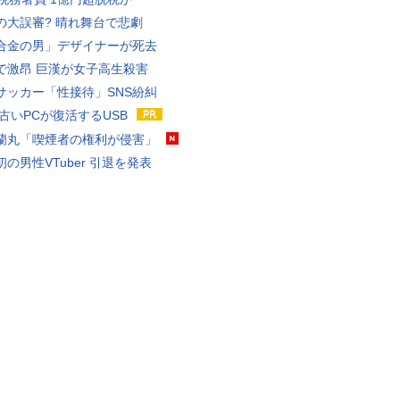
の大誤審? 晴れ舞台で悲劇
合金の男」デザイナーが死去
で激昂 巨漢が女子高生殺害
サッカー「性接待」SNS紛糾
 古いPCが復活するUSB
蘭丸「喫煙者の権利が侵害」
の男性VTuber 引退を発表