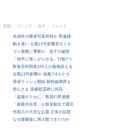
芸能
ゴシップ
女子
トレンド
未成年の裸体写真所持か 男逮捕
動き遅い 台風13号影響長引くか
ゴミ屋敷に警察が…息子の秘密
「相手に悔しがらせる」行動7つ
飲食店利用者192人が腹痛訴える
台風13号影響か 強風で4人ケガ
帰省ラッシュ開始 新幹線満席も
悠仁さま 原爆慰霊碑に供花
「盗撮がクセに」教員の男逮捕
「家庭内合意」が新党船出で露呈
外国人の大切なお皿 正体が話題
なぜ避難後に再入館できたのか