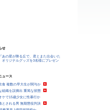
らせ
『あの星が降る丘で、君とまた出会いた
』オリジナルグッズを3名様にプレゼン
ニュース
飲食 複数の早大生が関与か
な組織を誤摘出 重篤な状態
オケで15歳少女に性暴行か
格とされる男 無期懲役判決
代税務署員 1億円超脱税か