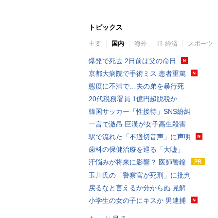
トピックス
主要
国内
海外
IT 経済
スポーツ
爆発で死去 2日前は父の命日
京都大病院で手術ミス 患者重篤
態度に不満で…夫の弟を暴行死
20代税務署員 1億円超脱税か
韓国サッカー「性接待」SNS紛糾
一言で激昂 巨漢が女子高生殺害
駅で流れた「不適切音声」に声明
歯科の保健治療を巡る「大嘘」
汗悩みが将来に影響？ 医師警鐘
玉川氏の「警察官が死刑」に批判
戻るなと言えるか分からぬ 見解
小学生の女の子にキスか 男逮捕