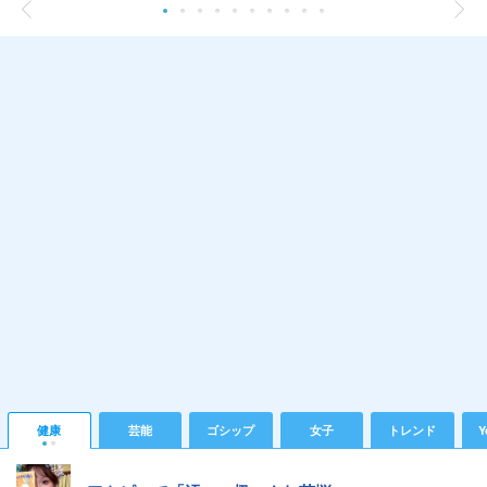
健康
芸能
ゴシップ
女子
トレンド
Y