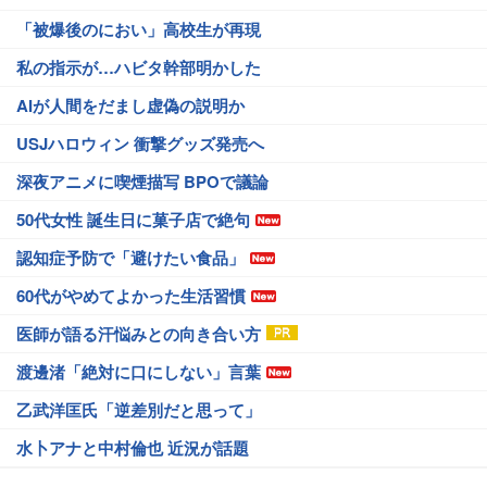
「被爆後のにおい」高校生が再現
私の指示が…ハビタ幹部明かした
AIが人間をだまし虚偽の説明か
USJハロウィン 衝撃グッズ発売へ
深夜アニメに喫煙描写 BPOで議論
50代女性 誕生日に菓子店で絶句
認知症予防で「避けたい食品」
60代がやめてよかった生活習慣
医師が語る汗悩みとの向き合い方
渡邊渚「絶対に口にしない」言葉
乙武洋匡氏「逆差別だと思って」
水卜アナと中村倫也 近況が話題