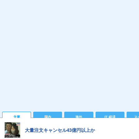
主要
国内
海外
IT 経済
ス
大量注文キャンセル43億円以上か