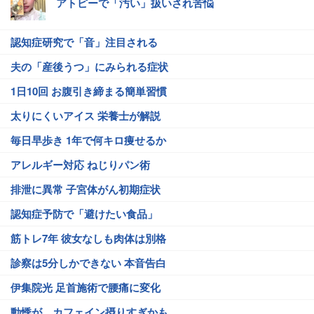
アトピーで「汚い」扱いされ苦悩
認知症研究で「音」注目される
夫の「産後うつ」にみられる症状
1日10回 お腹引き締まる簡単習慣
太りにくいアイス 栄養士が解説
毎日早歩き 1年で何キロ痩せるか
アレルギー対応 ねじりパン術
排泄に異常 子宮体がん初期症状
認知症予防で「避けたい食品」
筋トレ7年 彼女なしも肉体は別格
診察は5分しかできない 本音告白
伊集院光 足首施術で腰痛に変化
動悸が…カフェイン摂りすぎかも