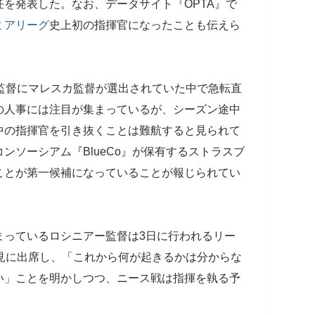
を発表した。なお、データサイト『OPTA』で
ミアリーグ
史上初の指揮官になったことも伝えら
監督にマレスカ監督が選出されていた中で急転直
の人事には注目が集まっているが、シーズン途中
中の指揮官を引き抜くことは難航すると見られて
ンソーシアム『BlueCo』が保有するストラスブ
ことが第一候補になっていることが報じられてい
っているロシニアー監督は3日に行われるリー
見に出席し、「これから何が起きるかは分からな
い」ことを明かしつつ、ニース戦は指揮を執る予