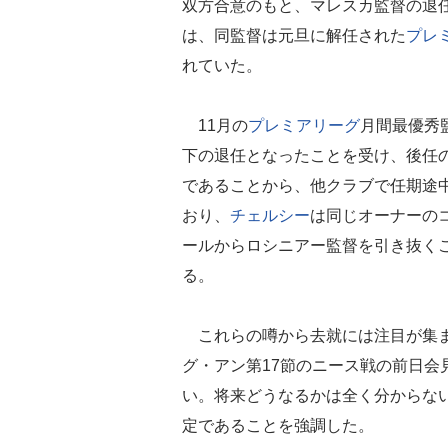
双方合意のもと、マレスカ監督の退任
は、同監督は元旦に解任された
プレ
れていた。
11月の
プレミアリーグ
月間最優秀
下の退任となったことを受け、後任
であることから、他クラブで任期途
おり、
チェルシー
は同じオーナーのコ
ールからロシニアー監督を引き抜く
る。
これらの噂から去就には注目が集ま
グ・アン第17節のニース戦の前日会
い。将来どうなるかは全く分からな
定であることを強調した。