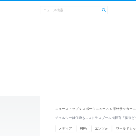
ニューストップ
スポーツニュース
海外サッカーニ
>
>
チェルシー就任噂も…ストラスブール指揮官「将来ど
メディア
FIFA
エンツォ
ワールドカッ