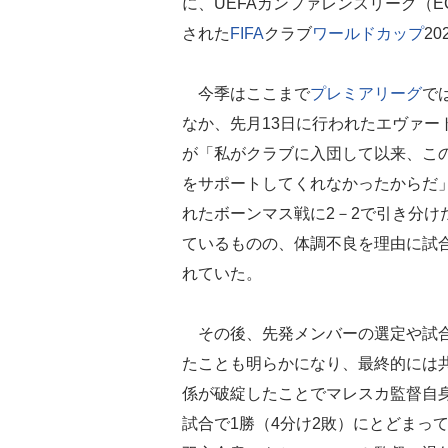
に、UEFAカンファレンスリーグ（E
された
FIFA
クラブ
ワールドカップ
2
今季はここまで
プレミアリーグ
で
なか、先月13日に行われたエヴァー
が「私がクラブに入団して以来、この
をサポートしてくれなかったからだ」
れたボーンマス戦に2－2で引き分け
ているものの、体調不良を理由に試
れていた。
その後、先発メンバーの選定や試合
たことも明らかになり、最終的には
係が破綻したことでマレスカ監督自
試合で1勝（4分け2敗）にとどまっ