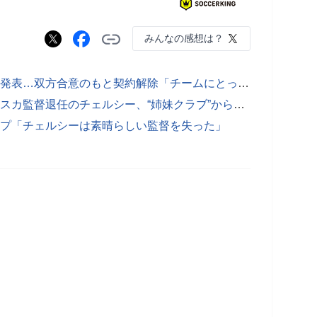
みんなの感想は？
●チェルシー、マレスカ監督の退任を発表…双方合意のもと契約解除「チームにとって最善の選択肢であると判断」
●新指揮官は数日以内に決定か…マレスカ監督退任のチェルシー、“姉妹クラブ”から引き抜きへ？
ップ「チェルシーは素晴らしい監督を失った」