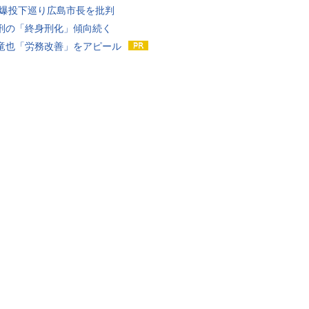
原爆投下巡り広島市長を批判
刑の「終身刑化」傾向続く
竜也「労務改善」をアピール