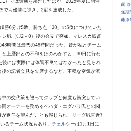
CL）では優勝を果たしたほか、2025年夏に開催
露 
025でも優勝に導き、2冠を達成した。
無期
藤原
は8勝6分け5敗、勝ち点「30」の5位につけていた
トン戦（◯2－0）後の会見で突如、マレスカ監督
48時間は最悪の48時間だった。皆が私とチーム
と上層部との不和をほのめかすと、30日に行わ
た後には実際には体調不良ではなかったと見られ
合後の記者会見を欠席するなど、不穏な空気が流
中の交代策を巡ってクラブと何度も衝突してい
共同オーナーを務めるベハダ・エグバリ氏との関
身が退任を望んだことも報じられ、リーグ戦直近7
ているチーム状況もあり、
チェルシー
は1月1日に