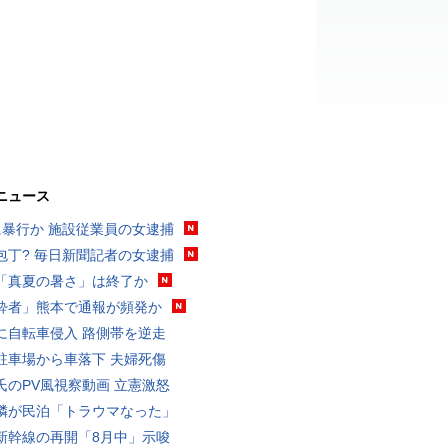
ニュース
に暴行か 施設従業員の女逮捕
包丁? 毎日新聞記者の女逮捕
「真夏の暑さ」は終了か
酔者」熊本で通報が頻発か
に自転車侵入 路側帯を逆走
駐車場から車落下 夫婦死傷
氏のPV風視察動画 立憲激怒
隣が民泊「トラウマなった」
新幹線の再開「8月中」示唆