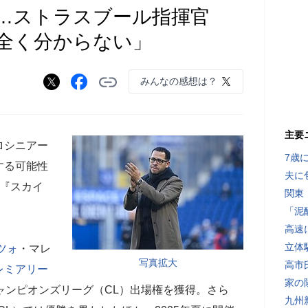
…ストラスブール指揮官
全く分からない」
みんなの感想は？
主要
ロシニアー
7歳
する可能性
夫に
『スカイ
関東
「泥
高速
立体
ツォ
・マレ
写真拡大
高市
レミアリー
家の
ャンピオンズリーグ（CL）出場権を獲得。さら
九州