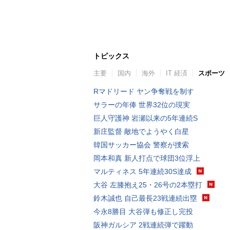
トピックス
主要
国内
海外
IT 経済
スポーツ
Rマドリード ヤン争奪戦を制す
サラーの年俸 世界32位の現実
巨人守護神 岩瀬以来の5年連続S
新庄監督 敵地でようやく白星
韓国サッカー協会 警察が捜索
岡本和真 新人打点で球団3位浮上
マルティネス 5年連続30S達成
大谷 左膝抱え25・26号の2本塁打
鈴木誠也 自己最長23戦連続出塁
今永8勝目 大谷弾も修正し完投
阪神ガルシア 2戦連続弾で躍動