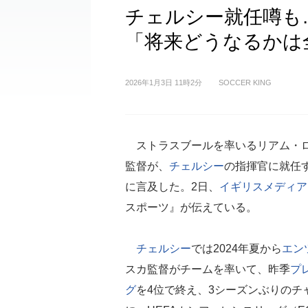
チェルシー就任噂も
「将来どうなるかは
2026年1月3日 11時2分
SOCCER KING
ストラスブールを率いるリアム・
監督が、
チェルシー
の指揮官に就任
に言及した。2日、
イギリス
メディア
スポーツ』が伝えている。
チェルシー
では2024年夏から
エン
スカ監督がチームを率いて、昨季
プ
グ
を4位で終え、3シーズンぶりのチ