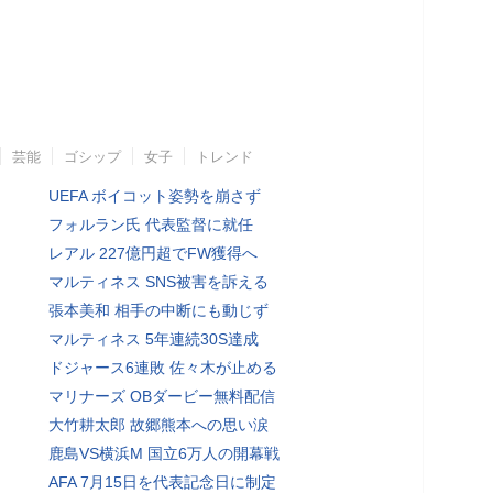
芸能
ゴシップ
女子
トレンド
UEFA ボイコット姿勢を崩さず
フォルラン氏 代表監督に就任
レアル 227億円超でFW獲得へ
マルティネス SNS被害を訴える
張本美和 相手の中断にも動じず
マルティネス 5年連続30S達成
ドジャース6連敗 佐々木が止める
マリナーズ OBダービー無料配信
大竹耕太郎 故郷熊本への思い涙
鹿島VS横浜M 国立6万人の開幕戦
AFA 7月15日を代表記念日に制定