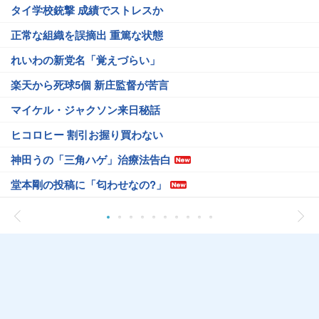
タイ学校銃撃 成績でストレスか
正常な組織を誤摘出 重篤な状態
れいわの新党名「覚えづらい」
楽天から死球5個 新庄監督が苦言
マイケル・ジャクソン来日秘話
ヒコロヒー 割引お握り買わない
神田うの「三角ハゲ」治療法告白
堂本剛の投稿に「匂わせなの?」