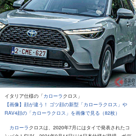
イタリア仕様の「
カローラ
クロス」
【画像】顔が違う！ ゴツ顔の新型「カローラクロス」や
RAV4顔の「カローラクロス」を画像で見る（82枚）
カローラ
クロスは、2020年7月にはタイで発表されたコ
ンパクトSUV。2021年9月14日には日本仕様が登場、ボデ