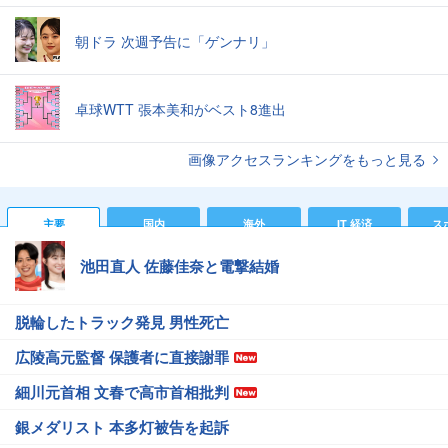
朝ドラ 次週予告に「ゲンナリ」
卓球WTT 張本美和がベスト8進出
画像アクセスランキングをもっと見る
主要
国内
海外
IT 経済
ス
池田直人 佐藤佳奈と電撃結婚
脱輪したトラック発見 男性死亡
広陵高元監督 保護者に直接謝罪
細川元首相 文春で高市首相批判
銀メダリスト 本多灯被告を起訴