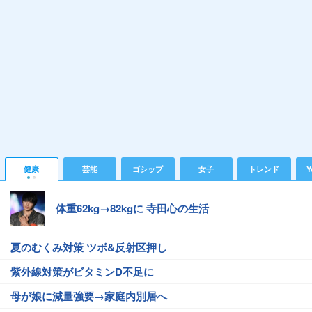
健康
芸能
ゴシップ
女子
トレンド
Y
体重62kg→82kgに 寺田心の生活
夏のむくみ対策 ツボ&反射区押し
紫外線対策がビタミンD不足に
母が娘に減量強要→家庭内別居へ