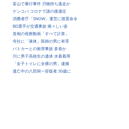
富山で暴行事件 刃物持ち逃走か
ケンコバ コロナで謎の後遺症
消費者庁「SNOW」運営に措置命令
BD選手が交通事故 痛々しい姿
首相の視察動画「すべて計算」
寺社に「液体」医師の男に有罪
パトカーとの衝突事故 多発か
川に男子高校生の遺体 水着着用
「女子トイレに全裸の男」逮捕
逃亡中の八田與一容疑者 30歳に