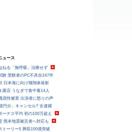
ニュース
はねる「無呼吸」治療せず
試験 受験者のPC不具合247件
鮮 日本海に向け飛翔体発射
キ露店 うなぎで食中毒14人
K職員性被害 出演者に怒りの声
3億円分」キャンセル? 女逮捕
ボーナス平均 初の100万超え
堂 熊本地震被災者へ対応も
ストーリー5 興収100億突破