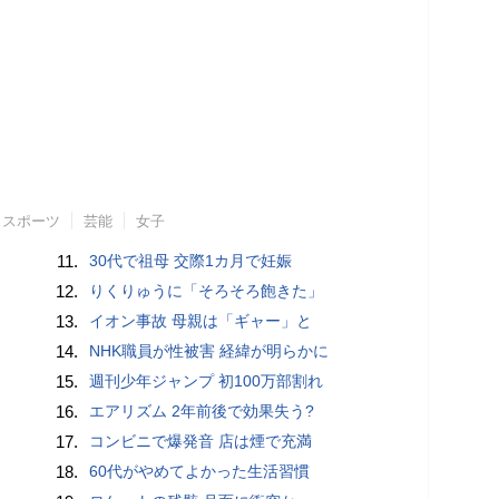
スポーツ
芸能
女子
11.
30代で祖母 交際1カ月で妊娠
12.
りくりゅうに「そろそろ飽きた」
13.
イオン事故 母親は「ギャー」と
14.
NHK職員が性被害 経緯が明らかに
15.
週刊少年ジャンプ 初100万部割れ
16.
エアリズム 2年前後で効果失う?
17.
コンビニで爆発音 店は煙で充満
18.
60代がやめてよかった生活習慣