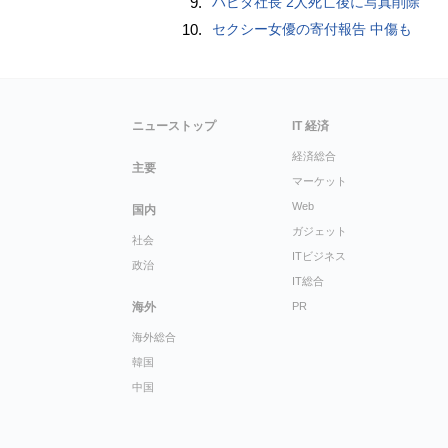
9.
ハビタ社長 2人死亡後に写真削除
10.
セクシー女優の寄付報告 中傷も
ニューストップ
IT 経済
経済総合
主要
マーケット
Web
国内
ガジェット
社会
ITビジネス
政治
IT総合
海外
PR
海外総合
韓国
中国