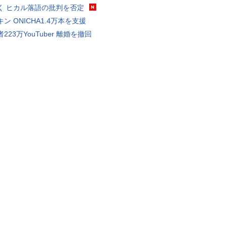
く ヒカル落語の批判を否定
ン ONICHA1.4万本を支援
223万YouTuber 離婚を撤回