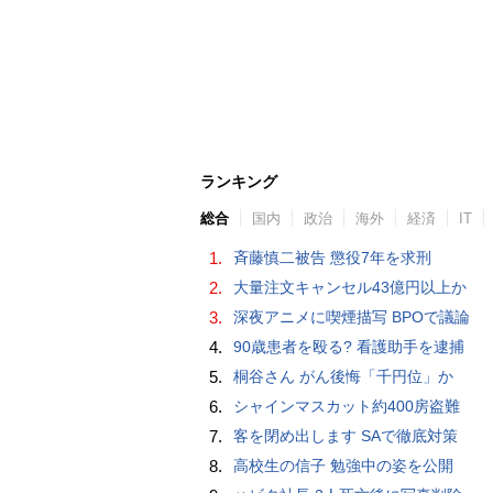
ランキング
総合
国内
政治
海外
経済
IT
1.
斉藤慎二被告 懲役7年を求刑
2.
大量注文キャンセル43億円以上か
3.
深夜アニメに喫煙描写 BPOで議論
4.
90歳患者を殴る? 看護助手を逮捕
5.
桐谷さん がん後悔「千円位」か
6.
シャインマスカット約400房盗難
7.
客を閉め出します SAで徹底対策
8.
高校生の信子 勉強中の姿を公開