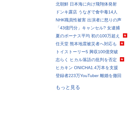
北朝鮮 日本海に向け飛翔体発射
ドンキ露店 うなぎで食中毒14人
NHK職員性被害 出演者に怒りの声
「43億円分」キャンセル? 女逮捕
夏のボーナス平均 初の100万超え
任天堂 熊本地震被災者へ対応も
トイストーリー5 興収100億突破
志らく ヒカル落語の批判を否定
ヒカキン ONICHA1.4万本を支援
登録者223万YouTuber 離婚を撤回
もっと見る