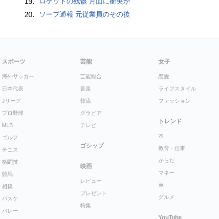
19.
ロケットの残骸 月面に衝突か
20.
ソープ通報 元従業員のその後
スポーツ
芸能
女子
海外サッカー
芸能総合
恋愛
日本代表
音楽
ライフスタイル
Jリーグ
韓流
ファッション
プロ野球
グラビア
トレンド
MLB
テレビ
本
ゴルフ
ゴシップ
教育・仕事
テニス
からだ
格闘技
映画
マネー
競馬
レビュー
車
相撲
プレゼント
グルメ
バスケ
特集
バレー
YouTube