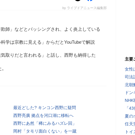
by ライブドアニュース編集部
詐欺師」などとバッシングされ、よく炎上している
学は宗教に見える」からだとYouTubeで解説
祖気取りだと言われる」と話し、西野も納得した
主要
た。
女性
司法
北朝
ドン
NH
最近どした? キンコン西野に疑問
「4
西野亮廣 拠点を河口湖に移転へ
夏の
西野にあ然「稀にみるハズレ回」
任天
岡村「タモリ面白くない」を一蹴
トイ