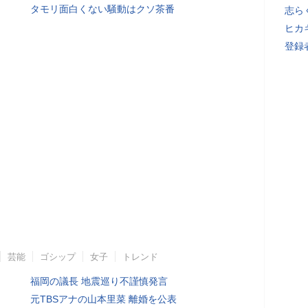
タモリ面白くない騒動はクソ茶番
志ら
ヒカキ
登録者
芸能
ゴシップ
女子
トレンド
福岡の議長 地震巡り不謹慎発言
元TBSアナの山本里菜 離婚を公表