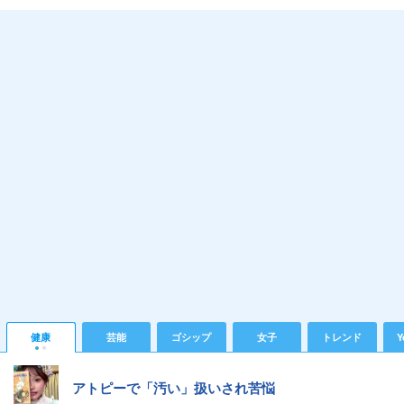
健康
芸能
ゴシップ
女子
トレンド
Y
アトピーで「汚い」扱いされ苦悩