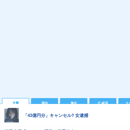
主要
国内
海外
IT 経済
ス
「43億円分」キャンセル? 女逮捕