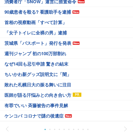
消費者庁「SNOW」運営に措置命令
90歳患者を殴る? 看護助手を逮捕
首相の視察動画「すべて計算」
「女子トイレに全裸の男」逮捕
茨城県「パスポート」発行を発表
週刊ジャンプ 初の100万部割れ
なぜ14回も忌引申請 驚きの結末
ちいかわ新グッズ説明文に「闇」
敗れた札幌日大の振る舞いに注目
医師が語る汗悩みとの向き合い方
有罪でいい 斉藤被告の事件見解
ケンコバ コロナで謎の後遺症