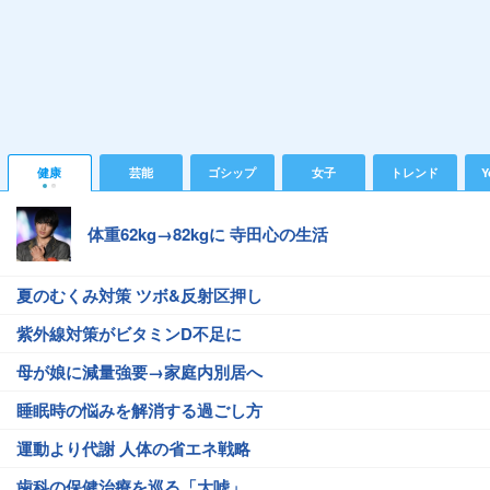
健康
芸能
ゴシップ
女子
トレンド
Y
体重62kg→82kgに 寺田心の生活
夏のむくみ対策 ツボ&反射区押し
紫外線対策がビタミンD不足に
母が娘に減量強要→家庭内別居へ
睡眠時の悩みを解消する過ごし方
運動より代謝 人体の省エネ戦略
歯科の保健治療を巡る「大嘘」