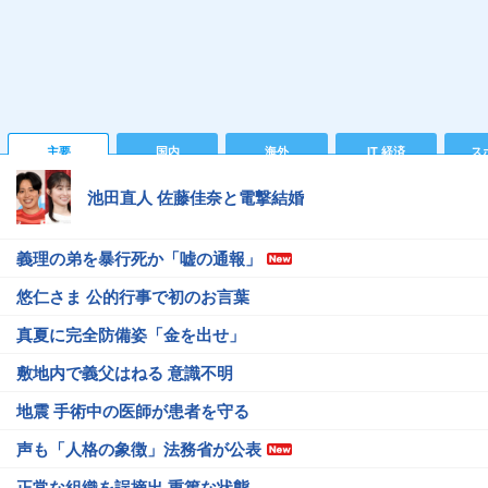
主要
国内
海外
IT 経済
ス
池田直人 佐藤佳奈と電撃結婚
義理の弟を暴行死か「嘘の通報」
悠仁さま 公的行事で初のお言葉
真夏に完全防備姿「金を出せ」
敷地内で義父はねる 意識不明
地震 手術中の医師が患者を守る
声も「人格の象徴」法務省が公表
正常な組織を誤摘出 重篤な状態