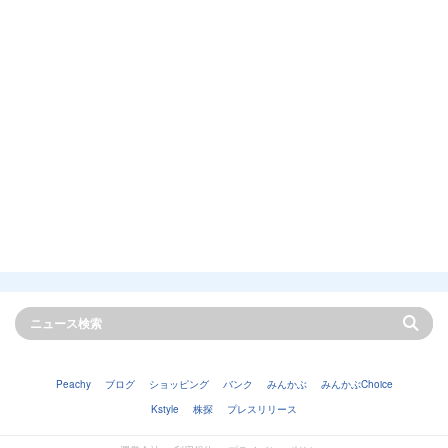
Peachy
ブログ
ショッピング
バンク
みんかぶ
みんかぶChoice
Kstyle
株探
プレスリリース