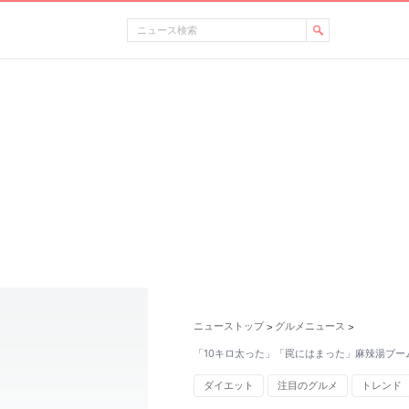
ニューストップ
グルメニュース
>
>
「10キロ太った」「罠にはまった」麻辣湯ブーム
ダイエット
注目のグルメ
トレンド