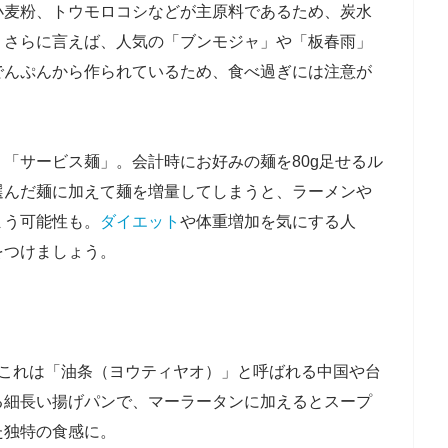
麦粉、トウモロコシなどが主原料であるため、炭水
。さらに言えば、人気の「ブンモジャ」や「板春雨」
でんぷんから作られているため、食べ過ぎには注意が
「サービス麺」。会計時にお好みの麺を80g足せるル
選んだ麺に加えて麺を増量してしまうと、ラーメンや
まう可能性も。
ダイエット
や体重増加を気にする人
をつけましょう。
これは「油条（ヨウティヤオ）」と呼ばれる中国や台
る細長い揚げパンで、マーラータンに加えるとスープ
た独特の食感に。