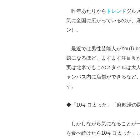
昨年あたりから
トレンド
グル
気に全国に広がっているのが、
ン）。
最近では男性芸能人がYouTub
題になるほど、ますます注目度
実は北米でもこのスタイルは大
ャンパス内に店舗ができるなど
す。
◆「10キロ太った」「麻辣湯の
しかしながら気になることが一
を食べ続けたら10キロ太った」