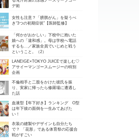
る滝汗対策の涼感ノースリーブコー
デ術
女性も注意？「膀胱がん」を疑うべ
き“3つの初期症状”【医師監修】
「何かがおかしい」下校中に抱いた
娘への「違和感」。母は学校へ電話
するも…／家族全員でいじめと戦う
ということ。（2）
LANEIGE×TOKYO JUICEで楽しむ♡
アサイーマンゴースムージーの特別
企画
不倫相手と二股をかけた彼氏を振
り、実家に帰ったら修羅場に遭遇し
た話
血液型【年下好き】ランキング O型
は年下彼の面倒を一生みてあげた
い！
衣装の縫製やデザインも自分たち
で？ 「花形」である体育祭の応援合
戦がすごい