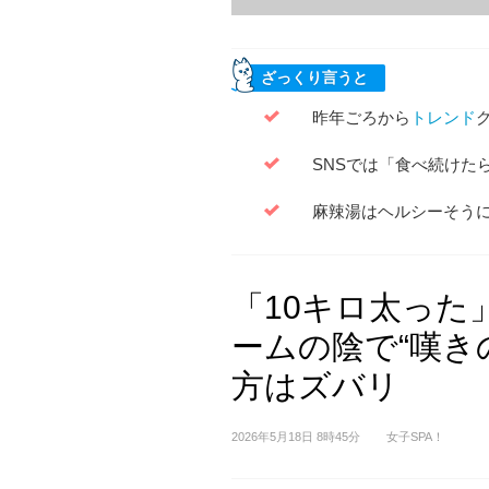
ざっくり言うと
昨年ごろから
トレンド
SNSでは「食べ続けた
麻辣湯はヘルシーそう
「10キロ太った
ームの陰で“嘆き
方はズバリ
2026年5月18日 8時45分
女子SPA！