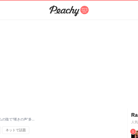
Ra
の陰で“嘆きの声”多…
人気
ネットで話題