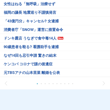
女性はねる「無呼吸」治療せず
福岡の議長 地震巡り不謹慎発言
「43億円分」キャンセル? 女逮捕
消費者庁「SNOW」運営に措置命令
ドンキ露店 うなぎで食中毒14人
90歳患者を殴る? 看護助手を逮捕
なぜ14回も忌引申請 驚きの結末
ケンコバ コロナで謎の後遺症
元TBSアナの山本里菜 離婚を公表