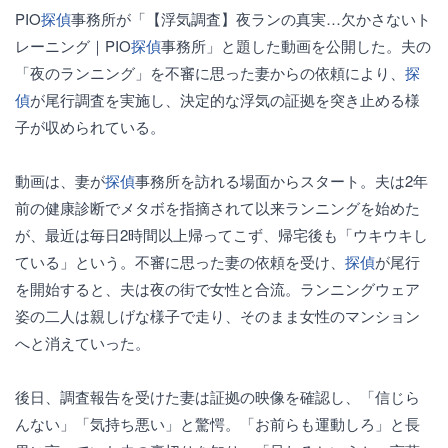
PIO
探偵
事務所が「【浮気調査】夜ランの真実…欠かさないト
レーニング｜PIO
探偵
事務所」と題した動画を公開した。夫の
「夜のランニング」を不審に思った妻からの依頼により、
探
偵
が尾行調査を実施し、決定的な浮気の証拠を突き止める様
子が収められている。
動画は、妻が
探偵
事務所を訪れる場面からスタート。夫は2年
前の健康診断でメタボを指摘されて以来ランニングを始めた
が、最近は毎日2時間以上帰ってこず、帰宅後も「ウキウキし
ている」という。不審に思った妻の依頼を受け、
探偵
が尾行
を開始すると、夫は夜の街で女性と合流。ランニングウェア
姿の二人は親しげな様子で走り、そのまま女性のマンション
へと消えていった。
後日、調査報告を受けた妻は証拠の映像を確認し、「信じら
んない」「気持ち悪い」と驚愕。「お前らも運動しろ」と長