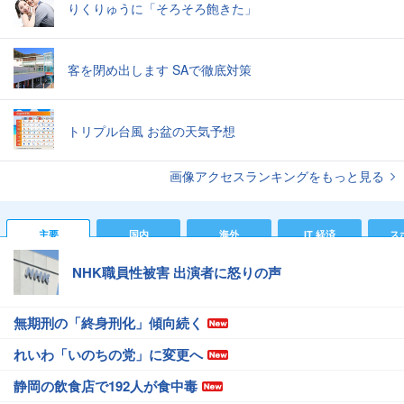
りくりゅうに「そろそろ飽きた」
客を閉め出します SAで徹底対策
トリプル台風 お盆の天気予想
画像アクセスランキングをもっと見る
主要
国内
海外
IT 経済
ス
NHK職員性被害 出演者に怒りの声
無期刑の「終身刑化」傾向続く
れいわ「いのちの党」に変更へ
静岡の飲食店で192人が食中毒