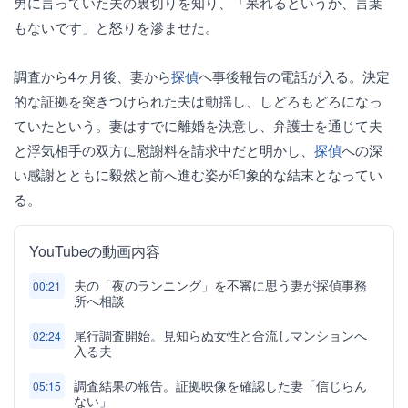
男に言っていた夫の裏切りを知り、「呆れるというか、言葉
もないです」と怒りを滲ませた。
調査から4ヶ月後、妻から
探偵
へ事後報告の電話が入る。決定
的な証拠を突きつけられた夫は動揺し、しどろもどろになっ
ていたという。妻はすでに離婚を決意し、弁護士を通じて夫
と浮気相手の双方に慰謝料を請求中だと明かし、
探偵
への深
い感謝とともに毅然と前へ進む姿が印象的な結末となってい
る。
YouTubeの動画内容
夫の「夜のランニング」を不審に思う妻が探偵事務
00:21
所へ相談
尾行調査開始。見知らぬ女性と合流しマンションへ
02:24
入る夫
調査結果の報告。証拠映像を確認した妻「信じらん
05:15
ない」