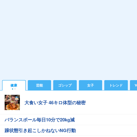
健康
芸能
ゴシップ
女子
トレンド
Y
大食い女子 46キロ体型の秘密
バランスボール毎日10分で20kg減
躁状態引き起こしかねないNG行動