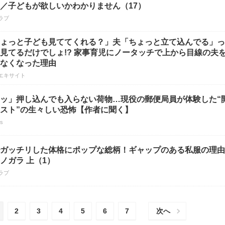
／子どもが欲しいかわかりません（17）
ラブ
ょっと子ども見ててくれる？」夫「ちょっと立て込んでる」っ
見てるだけでしょ!? 家事育児にノータッチで上から目線の夫
なくなった理由
エキサイト
ッ」押し込んでも入らない荷物…現役の郵便局員が体験した“
スト”の生々しい恐怖【作者に聞く】
us
ガッチリした体格にポップな総柄！ギャップのある私服の理由
ノガラ 上（1）
ラブ
2
3
4
5
6
7
次へ