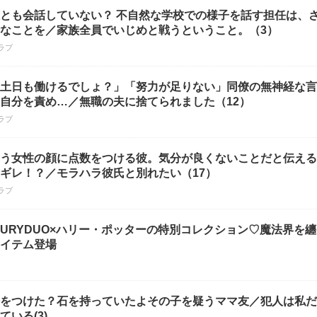
とも会話していない？ 不自然な学校での様子を話す担任は、
なことを／家族全員でいじめと戦うということ。（3）
ラブ
土日も働けるでしょ？」「努力が足りない」同僚の無神経な言
自分を責め…／無職の夫に捨てられました（12）
ラブ
う女性の顔に点数をつける彼。気分が良くないことだと伝える
ギレ！？／モラハラ彼氏と別れたい（17）
ラブ
CURYDUO×ハリー・ポッターの特別コレクション♡魔法界を
イテム登場
をつけた？石を持っていたよその子を疑うママ友／犯人は私だ
ている(3)