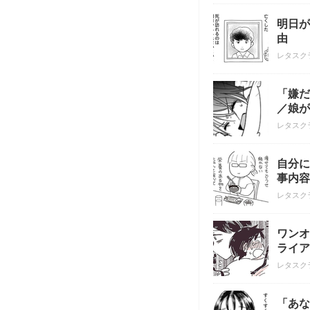
明日が
由
レタスク
「嫌だ
／娘が
レタスク
自分に
事内容
レタスク
ワンオ
ライア
レタスク
「あな