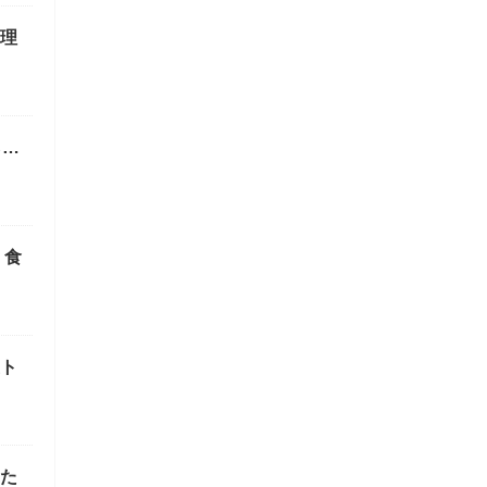
理
ら…
」食
ト
た