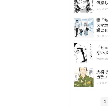
気持ち
レタスク
妻「ち
スマホ
過ごせ
ウーマン
「ヒェ
ないポ
Walkerpl
大柄で
ガラノ
レタスク
1