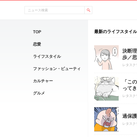
最新のライフスタイル
TOP
恋愛
決断理
ライフスタイル
歩／思
レタスク
ファッション・ビューティ
カルチャー
「この
ってき
グルメ
レタスク
過保護
レタスク