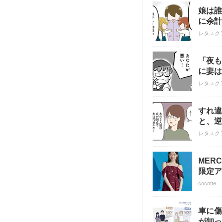
娘は誰
に余計
レタスク
「夜も
に妻は
レタスク
すれ違
と、逆
レタスク
MER
限定ア
cocotte
車に傷
が知っ