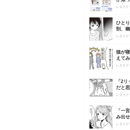
レタスク
ひとり
剖、幽
レタスク
猫が寝
えてみ
レタスク
「2リ
だと思
レタスク
「一言
み出せ
レタスク