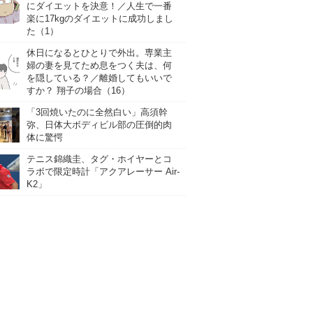
にダイエットを決意！／人生で一番
楽に17kgのダイエットに成功しまし
た（1）
休日になるとひとりで外出。専業主
婦の妻を見てため息をつく夫は、何
を隠している？／離婚してもいいで
すか？ 翔子の場合（16）
「3回焼いたのに全然白い」高須幹
弥、日体大ボディビル部の圧倒的肉
体に驚愕
テニス錦織圭、タグ・ホイヤーとコ
ラボで限定時計「アクアレーサー Air-
K2」