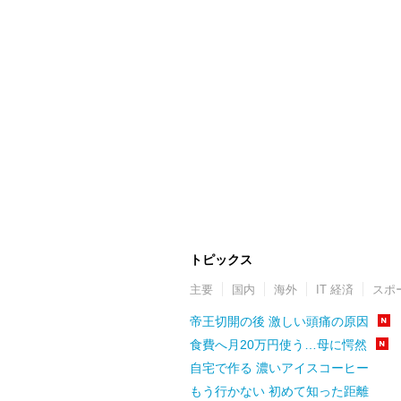
トピックス
主要
国内
海外
IT 経済
スポ
帝王切開の後 激しい頭痛の原因
食費へ月20万円使う…母に愕然
自宅で作る 濃いアイスコーヒー
もう行かない 初めて知った距離