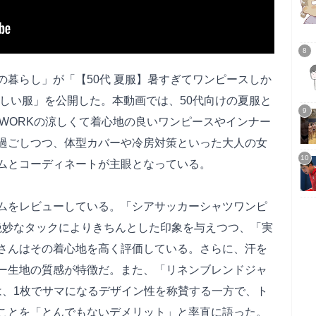
アの暮らし」が「【50代 夏服】暑すぎてワンピースしか
しい服」を公開した。本動画では、50代向けの夏服と
AL WORKの涼しくて着心地の良いワンピースやインナー
過ごしつつ、体型カバーや冷房対策といった大人の女
ムとコーディネートが主眼となっている。
ムをレビューしている。「シアサッカーシャツワンピ
の絶妙なタックによりきちんとした印象を与えつつ、「実
さんはその着心地を高く評価している。さらに、汗を
ー生地の質感が特徴だ。また、「リネンブレンドジャ
ては、1枚でサマになるデザイン性を称賛する一方で、ト
ことを「とんでもないデメリット」と率直に語った。