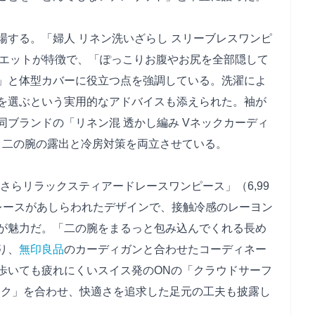
場する。「婦人 リネン洗いざらし スリーブレスワンピ
シルエットが特徴で、「ぽっこりお腹やお尻を全部隠して
」と体型カバーに役立つ点を強調している。洗濯によ
を選ぶという実用的なアドバイスも添えられた。袖が
ブランドの「リネン混 透かし編み Vネックカーディ
で、二の腕の露出と冷房対策を両立させている。
さらさらリラックスティアードレースワンピース」（6,99
レースがあしらわれたデザインで、接触冷感のレーヨン
が魅力だ。「二の腕をまるっと包み込んでくれる長め
り、
無印良品
のカーディガンと合わせたコーディネー
歩いても疲れにくいスイス発のONの「クラウドサーフ
ニーク」を合わせ、快適さを追求した足元の工夫も披露し