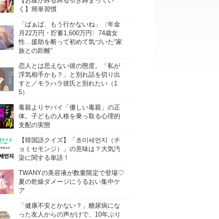
【お腹がみるみる引き締まってい
く】簡単習慣
「ばぁば、もう行かないね」〈年金
月22万円・貯蓄1,600万円〉74歳女
性…援助を断って初めて気づいた“家
族との距離”
恋人とは思えない彼の態度。「私が
浮気相手かも？」と別れ話を切り出
すと／モラハラ彼氏と別れたい（1
5）
毒親よりヤバイ「優しい毒親」の正
体。子どもの人格を乗っ取る心理的
支配の実態
【韓国語クイズ】「초미세먼지（チ
ョミセモンジ）」の意味は？大気汚
染に関する単語！
TWANYの美容液が数量限定で登場♡
夏の乾燥ダメージにうるおい集中ケ
ア
「健康不安とかない？」糖尿病にな
った友人からの声がけで、10年ぶり