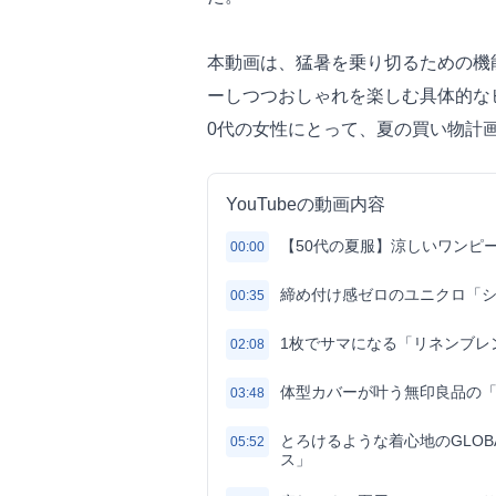
本動画は、猛暑を乗り切るための機
ーしつつおしゃれを楽しむ具体的な
0代の女性にとって、夏の買い物計
YouTubeの動画内容
【50代の夏服】涼しいワンピ
00:00
締め付け感ゼロのユニクロ「
00:35
1枚でサマになる「リネンブレ
02:08
体型カバーが叶う無印良品の
03:48
とろけるような着心地のGLOB
05:52
ス」