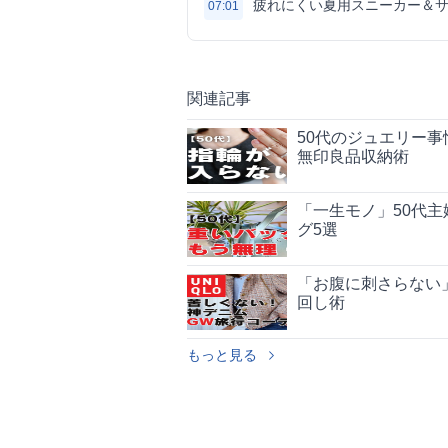
疲れにくい夏用スニーカー＆
07:01
関連記事
50代のジュエリー
無印良品収納術
「一生モノ」50代
グ5選
「お腹に刺さらない」
回し術
もっと見る