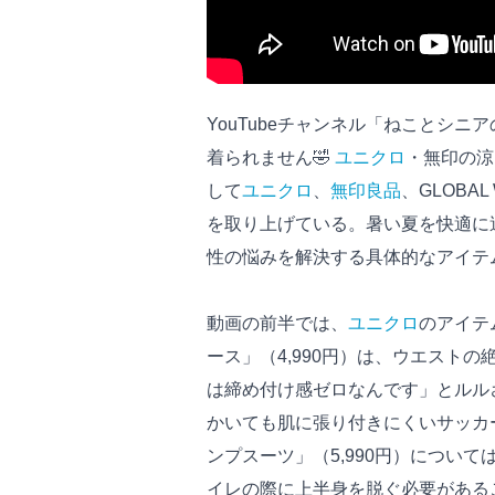
YouTubeチャンネル「ねことシニ
着られません🤣
ユニクロ
・無印の涼
して
ユニクロ
、
無印良品
、GLOB
を取り上げている。暑い夏を快適に
性の悩みを解決する具体的なアイテ
動画の前半では、
ユニクロ
のアイテ
ース」（4,990円）は、ウエスト
は締め付け感ゼロなんです」とルル
かいても肌に張り付きにくいサッカ
ンプスーツ」（5,990円）につい
イレの際に上半身を脱ぐ必要がある