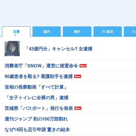
主要
国内
海外
IT 経済
ス
「43億円分」キャンセル? 女逮捕
消費者庁「SNOW」運営に措置命令
90歳患者を殴る? 看護助手を逮捕
首相の視察動画「すべて計算」
「女子トイレに全裸の男」逮捕
茨城県「パスポート」発行を発表
週刊ジャンプ 初の100万部割れ
なぜ14回も忌引申請 驚きの結末