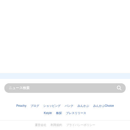
Peachy
ブログ
ショッピング
バンク
みんかぶ
みんかぶChoice
Kstyle
株探
プレスリリース
運営会社
利用規約
プライバシーポリシー