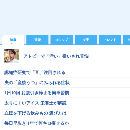
健康
芸能
ゴシップ
女子
トレンド
Y
アトピーで「汚い」扱いされ苦悩
認知症研究で「音」注目される
夫の「産後うつ」にみられる症状
1日10回 お腹引き締まる簡単習慣
太りにくいアイス 栄養士が解説
血圧を下げる飲みもの 選び方は
毎日早歩き 1年で何キロ痩せるか