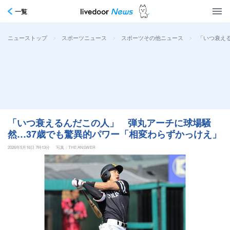
一覧
>
>
>
「いつ衰え
ニューストップ
スポーツニュース
スポーツその他ニュース
「いつ衰えるんだこの人」 弾丸アーチに球場騒
然…37歳でも驚異的パワー「相変わらずかっけえ」
2026年5月16日 7時13分
写真：THE ANSWER