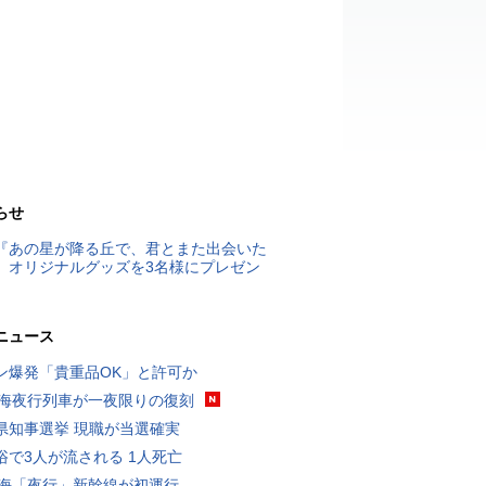
らせ
『あの星が降る丘で、君とまた出会いた
』オリジナルグッズを3名様にプレゼン
ニュース
ン爆発「貴重品OK」と許可か
東海夜行列車が一夜限りの復刻
県知事選挙 現職が当選確実
浴で3人が流される 1人死亡
東海「夜行」新幹線が初運行