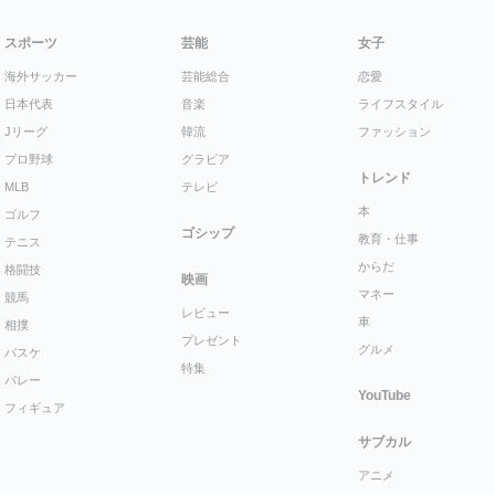
スポーツ
芸能
女子
海外サッカー
芸能総合
恋愛
日本代表
音楽
ライフスタイル
Jリーグ
韓流
ファッション
プロ野球
グラビア
トレンド
MLB
テレビ
本
ゴルフ
ゴシップ
教育・仕事
テニス
からだ
格闘技
映画
マネー
競馬
レビュー
車
相撲
プレゼント
グルメ
バスケ
特集
バレー
YouTube
フィギュア
サブカル
アニメ