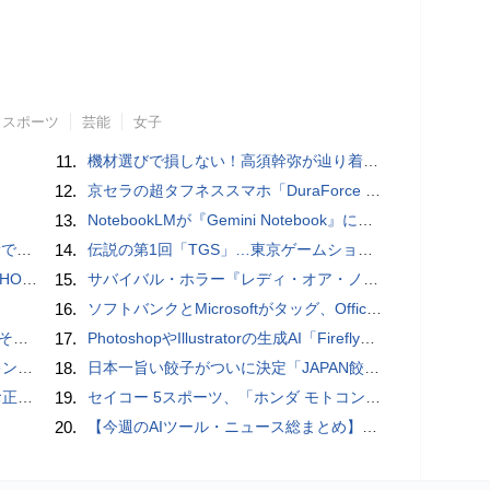
スポーツ
芸能
女子
11.
機材選びで損しない！高須幹弥が辿り着いた「大当り」の神マイクとは
12.
京セラの超タフネススマホ「DuraForce PRO 2」はアクションカムとしても優秀
13.
NotebookLMが『Gemini Notebook』に大リニューアル！自らコードを書いてデータ分析もできる、Gemini連携＆全機能を完全解説！
」レビュー
14.
伝説の第1回「TGS」…東京ゲームショウ&#039;96と、当時のベストゲーム10本：レトロゲーム浪漫街道
3モデル
15.
サバイバル・ホラー『レディ・オア・ノット 2』の新本編映像、【バスタイム編】が公開
16.
ソフトバンクとMicrosoftがタッグ、Officeツール「Teams」に03電話を統合
の他
17.
PhotoshopやIllustratorの生成AI「Firefly」がクレジット制を導入し有料プランでも画像生成枚数が制限されるように
判に対応
18.
日本一旨い餃子がついに決定「JAPAN餃子大賞2026」授賞式 / コードレスでどこでも使える、電動エアダスター【まとめ記事】
付開始
19.
セイコー 5スポーツ、「ホンダ モトコンポ」とのコラボレーション限定モデル / スタミナ満点の「鉄板ワイルドからテキ定食」【まとめ記事】
20.
【今週のAIツール・ニュース総まとめ】ChatGPT GPT-5.6の大規模アップデート、Claude Codeの最新機能、GoogleのAI部門が過去最大級の組織再編など