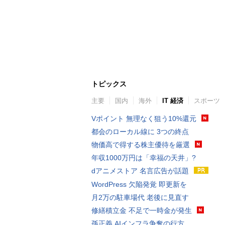
トピックス
主要
国内
海外
IT 経済
スポーツ
Vポイント 無理なく狙う10%還元
都会のローカル線に 3つの終点
物価高で得する株主優待を厳選
年収1000万円は「幸福の天井」?
dアニメストア 名言広告が話題
WordPress 欠陥発覚 即更新を
月2万の駐車場代 老後に見直す
修繕積立金 不足で一時金が発生
孫正義 AIインフラ争奪の行方