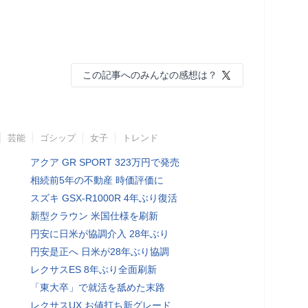
この記事へのみんなの感想は？
芸能
ゴシップ
女子
トレンド
アクア GR SPORT 323万円で発売
相続前5年の不動産 時価評価に
スズキ GSX-R1000R 4年ぶり復活
新型クラウン 米国仕様を刷新
円安に日米が協調介入 28年ぶり
円安是正へ 日米が28年ぶり協調
レクサスES 8年ぶり全面刷新
「東大卒」で就活を舐めた末路
レクサスUX お値打ち新グレード