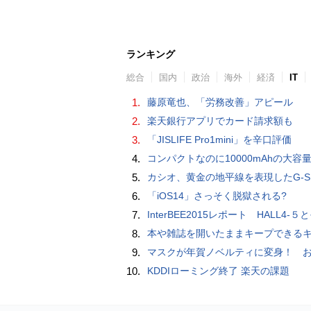
ランキング
総合
国内
政治
海外
経済
IT
1.
藤原竜也、「労務改善」アピール
2.
楽天銀行アプリでカード請求額も
3.
「JISLIFE Pro1mini」を辛口評価
4.
コンパクトなのに10000mAhの大容量で最大3台のデバイスを同時充電できる半固体モバイルバッテリー「SMARTCOBY Pro SLIM SS
5.
カシオ、黄金の地平線を表現したG-SHOCK「MASTER IN HORIZON GOLD」
6.
「iOS14」さっそく脱獄される?
7.
InterBEE2015レポート HALL4-５とそ
8.
本や雑誌を開いたままキープできるキングジムのブッククリップ「ツイップ」レビュー、 伸縮してA6～B5
9.
マスクが年賀ノベルティに変身！ お正月特別パッケージの注文受
10.
KDDIローミング終了 楽天の課題