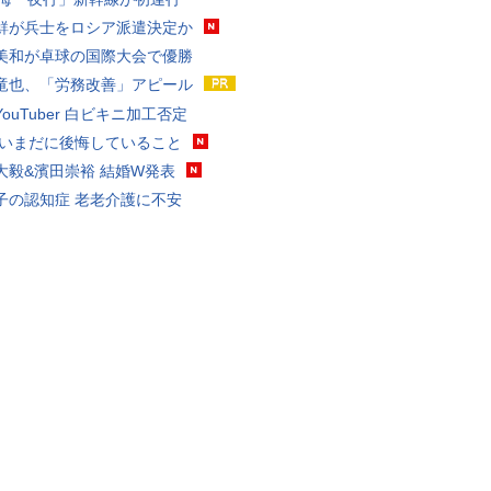
鮮が兵士をロシア派遣決定か
美和が卓球の国際大会で優勝
竜也、「労務改善」アピール
ouTuber 白ビキニ加工否定
 いまだに後悔していること
大毅&濱田崇裕 結婚W発表
子の認知症 老老介護に不安