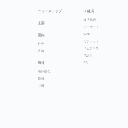
ニューストップ
IT 経済
経済総合
主要
マーケット
Web
国内
ガジェット
社会
ITビジネス
政治
IT総合
海外
PR
海外総合
韓国
中国