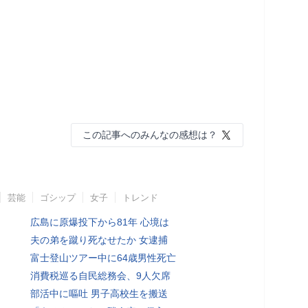
この記事へのみんなの感想は？
芸能
ゴシップ
女子
トレンド
広島に原爆投下から81年 心境は
夫の弟を蹴り死なせたか 女逮捕
富士登山ツアー中に64歳男性死亡
消費税巡る自民総務会、9人欠席
部活中に嘔吐 男子高校生を搬送