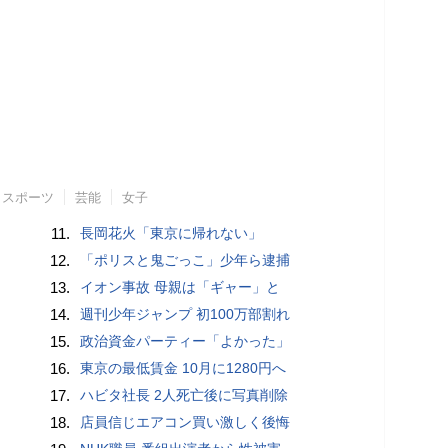
スポーツ
芸能
女子
11.
長岡花火「東京に帰れない」
12.
「ポリスと鬼ごっこ」少年ら逮捕
13.
イオン事故 母親は「ギャー」と
14.
週刊少年ジャンプ 初100万部割れ
15.
政治資金パーティー「よかった」
16.
東京の最低賃金 10月に1280円へ
17.
ハビタ社長 2人死亡後に写真削除
18.
店員信じエアコン買い激しく後悔