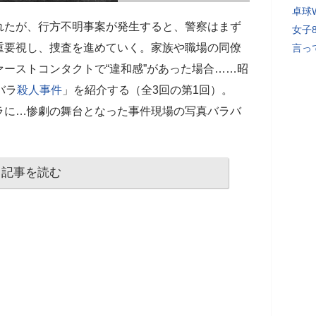
卓球
れたが、行方不明事案が発生すると、警察はまず
女子
重要視し、捜査を進めていく。家族や職場の同僚
言っ
ーストコンタクトで“違和感”があった場合……昭
バラ
殺人事件
」を紹介する（全3回の第1回）。
ラに…惨劇の舞台となった事件現場の写真バラバ
記事を読む