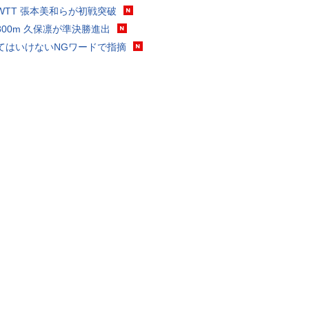
WTT 張本美和らが初戦突破
800m 久保凛が準決勝進出
てはいけないNGワードで指摘