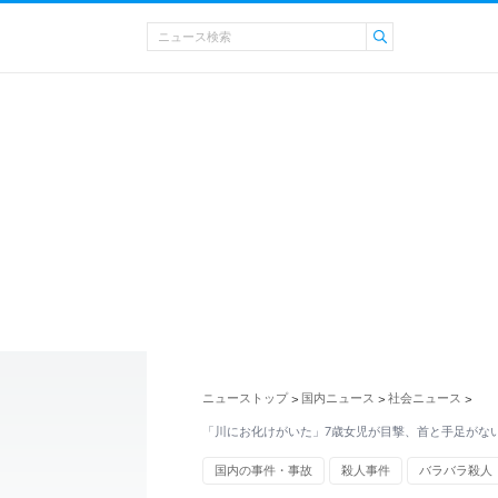
ニューストップ
国内ニュース
社会ニュース
>
>
>
「川にお化けがいた」7歳女児が目撃、首と手足がな
国内の事件・事故
殺人事件
バラバラ殺人