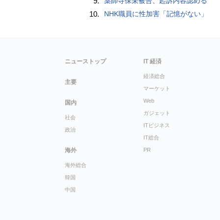
9.
薬師寺保栄被告、起訴内容認める
10.
NHK職員に性加害「記憶がない」
ニューストップ
IT 経済
経済総合
主要
マーケット
Web
国内
ガジェット
社会
ITビジネス
政治
IT総合
海外
PR
海外総合
韓国
中国