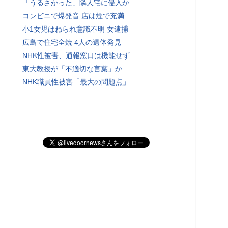
「うるさかった」隣人宅に侵入か
コンビニで爆発音 店は煙で充満
小1女児はねられ意識不明 女逮捕
広島で住宅全焼 4人の遺体発見
NHK性被害、通報窓口は機能せず
東大教授が「不適切な言葉」か
NHK職員性被害「最大の問題点」