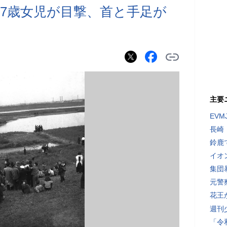
7歳女児が目撃、首と手足が
主要
EV
長崎
鈴鹿
イオ
集団
元警
花王
週刊
「令