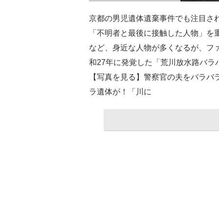
京都の男児遺体遺棄事件でも注目さ
「不明者と最後に接触した人物」を
など、身近な人物が多くなるが、ファ
和27年に発覚した「荒川放水路バラ
【写真を見る】警察官の夫をバラバ
ラ遺体が！「川に