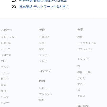
19.
NHK職員 番組出演者から性被害
20.
日本製紙 デスクワーク中6人死亡
スポーツ
芸能
女子
海外サッカー
芸能総合
恋愛
日本代表
音楽
ライフスタイル
Jリーグ
韓流
ファッション
プロ野球
グラビア
トレンド
MLB
テレビ
本
ゴルフ
ゴシップ
教育・仕事
テニス
からだ
格闘技
映画
マネー
競馬
レビュー
車
相撲
プレゼント
グルメ
バスケ
特集
バレー
YouTube