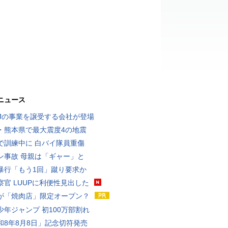
ニュース
MJの事業を譲受する会社が登場
・熊本県で最大震度4の地震
で訓練中に 白バイ隊員重傷
ン事故 母親は「ギャー」と
暴行「もう1回」蹴り要求か
察官 LUUPに利便性見出した
が「焼肉店」限定オープン？
少年ジャンプ 初100万部割れ
和8年8月8日」記念切符発売