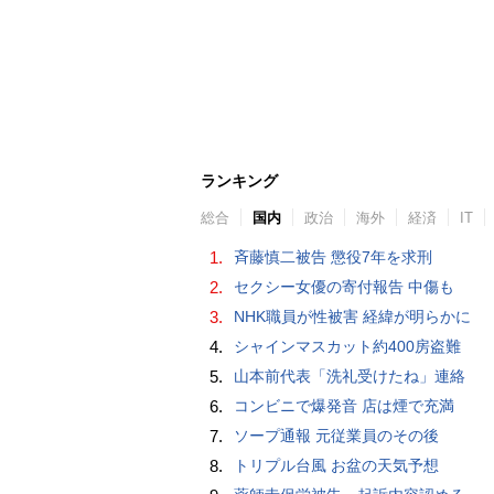
ランキング
総合
国内
政治
海外
経済
IT
1.
斉藤慎二被告 懲役7年を求刑
2.
セクシー女優の寄付報告 中傷も
3.
NHK職員が性被害 経緯が明らかに
4.
シャインマスカット約400房盗難
5.
山本前代表「洗礼受けたね」連絡
6.
コンビニで爆発音 店は煙で充満
7.
ソープ通報 元従業員のその後
8.
トリプル台風 お盆の天気予想