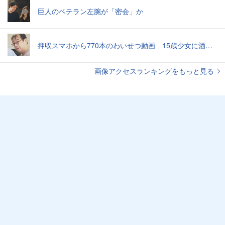
巨人のベテラン左腕が「密会」か
押収スマホから770本のわいせつ動画 15歳少女に酒と薬飲ませ性的暴行か 54歳男を再逮捕 「薬もありますよ」とSNSで誘い出し
画像アクセスランキングをもっと見る