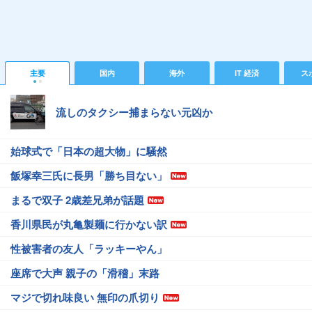
主要
国内
海外
IT 経済
ス
流しのタクシー捕まらない元凶か
始球式で「日本の超大物」に騒然
飯塚幸三氏に長男「勝ち目ない」
まるで双子 2歳差兄弟が話題
香川県民が丸亀製麺に行かない訳
性被害者の友人「ラッキーやん」
座席で大声 親子の「滑稽」末路
マジで切れ味良い 無印の爪切り