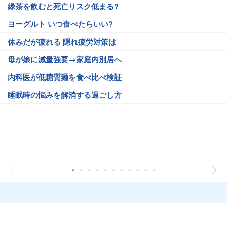
緑茶を飲むと死亡リスク低まる?
ヨーグルト いつ食べたらいい?
休みだが疲れる 隠れ疲労対策は
母が娘に減量強要→家庭内別居へ
内科医が低糖質麺を食べ比べ検証
睡眠時の悩みを解消する過ごし方