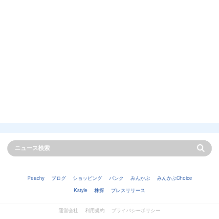
Peachy
ブログ
ショッピング
バンク
みんかぶ
みんかぶChoice
Kstyle
株探
プレスリリース
運営会社
利用規約
プライバシーポリシー