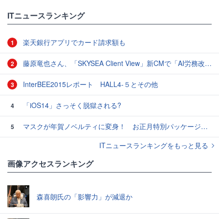
ITニュースランキング
楽天銀行アプリでカード請求額も
1
藤原竜也さん、「SKYSEA Client View」新CMで「AI労務改善」をアピール 働き方をAIが分析したら「すぐに休んで」と言われる？
2
InterBEE2015レポート HALL4-５とその他
3
「iOS14」さっそく脱獄される?
4
マスクが年賀ノベルティに変身！ お正月特別パッケージの注文受付開始
5
ITニュースランキングをもっと見る
画像アクセスランキング
森喜朗氏の「影響力」が減退か