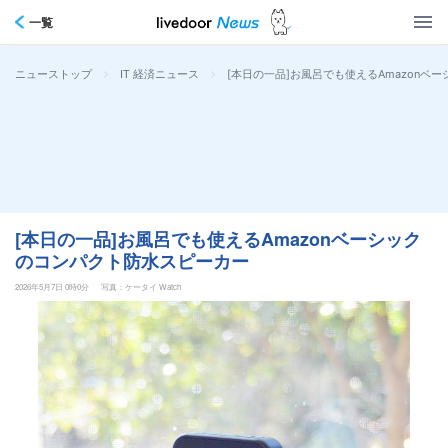
一覧
>
>
[本日の一品]お風呂でも使えるAmazonベ
ニューストップ
IT 経済ニュース
[本日の一品]お風呂でも使えるAmazonベーシック
のコンパクト防水スピーカー
2026年5月7日 0時0分
写真：ケータイ Watch