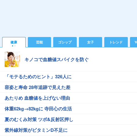
健康
芸能
ゴシップ
女子
トレンド
Y
キノコで血糖値スパイクを防ぐ
「モテるためのヒント」326人に
容姿と寿命 28年追跡で見えた差
あたりめ 血糖値を上げない理由
体重62kg→82kgに 寺田心の生活
夏のむくみ対策 ツボ&反射区押し
紫外線対策がビタミンD不足に