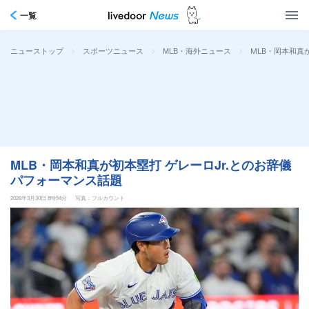
一覧
>
>
>
MLB・岡本和真
ニューストップ
スポーツニュース
MLB・海外ニュース
MLB・岡本和真が初本塁打 ゲレーロJr.とのお辞儀
パフォーマンス話題
2026年3月30日 8時54分
写真：フルカウント