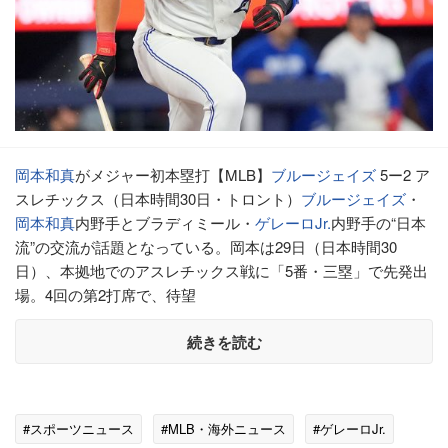
岡本和真
がメジャー初本塁打【MLB】
ブルージェイズ
5ー2 ア
スレチックス（日本時間30日・トロント）
ブルージェイズ
・
岡本和真
内野手とブラディミール・
ゲレーロJr.
内野手の“日本
流”の交流が話題となっている。岡本は29日（日本時間30
日）、本拠地でのアスレチックス戦に「5番・三塁」で先発出
場。4回の第2打席で、待望
続きを読む
#スポーツニュース
#MLB・海外ニュース
#ゲレーロJr.