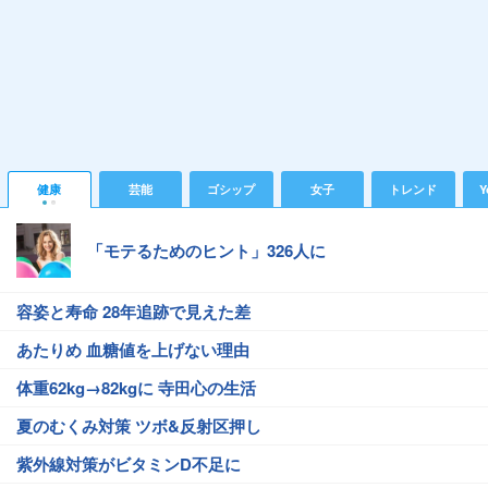
健康
芸能
ゴシップ
女子
トレンド
Y
「モテるためのヒント」326人に
容姿と寿命 28年追跡で見えた差
あたりめ 血糖値を上げない理由
体重62kg→82kgに 寺田心の生活
夏のむくみ対策 ツボ&反射区押し
紫外線対策がビタミンD不足に