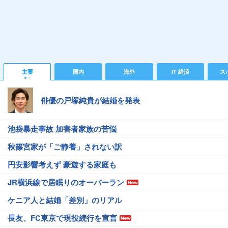
主要
国内
海外
IT 経済
ス
俳優の戸塚純貴が結婚を発表
池袋暴走事故 加害者家族の苦悩
秋篠宮家が「ご静養」されない訳
円安影響考えず 豪遊する家庭も
JR横浜線で居眠りのオーバーラン
ケニア人と結婚「差別」のリアル
長友、FC東京で現役続行を宣言