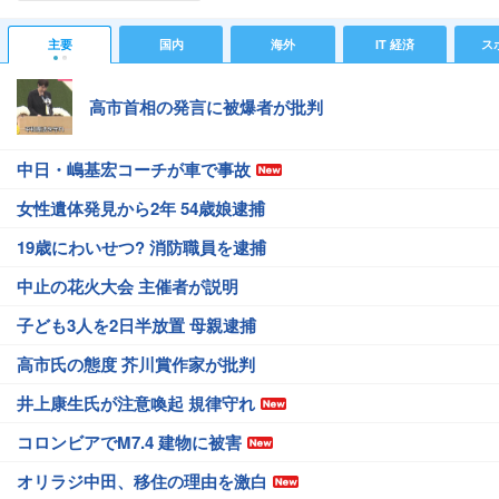
主要
国内
海外
IT 経済
ス
高市首相の発言に被爆者が批判
中日・嶋基宏コーチが車で事故
女性遺体発見から2年 54歳娘逮捕
19歳にわいせつ? 消防職員を逮捕
中止の花火大会 主催者が説明
子ども3人を2日半放置 母親逮捕
高市氏の態度 芥川賞作家が批判
井上康生氏が注意喚起 規律守れ
コロンビアでM7.4 建物に被害
オリラジ中田、移住の理由を激白