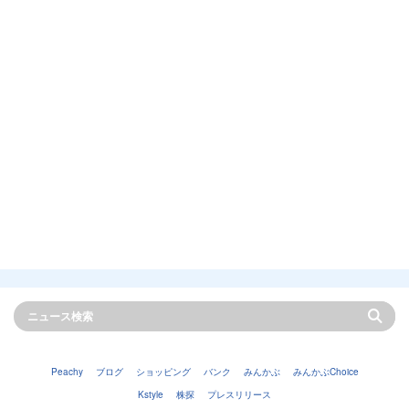
Peachy
ブログ
ショッピング
バンク
みんかぶ
みんかぶChoice
Kstyle
株探
プレスリリース