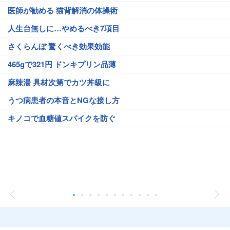
医師が勧める 猫背解消の体操術
人生台無しに…やめるべき7項目
さくらんぼ 驚くべき効果効能
465gで321円 ドンキプリン品薄
麻辣湯 具材次第でカツ丼級に
うつ病患者の本音とNGな接し方
キノコで血糖値スパイクを防ぐ