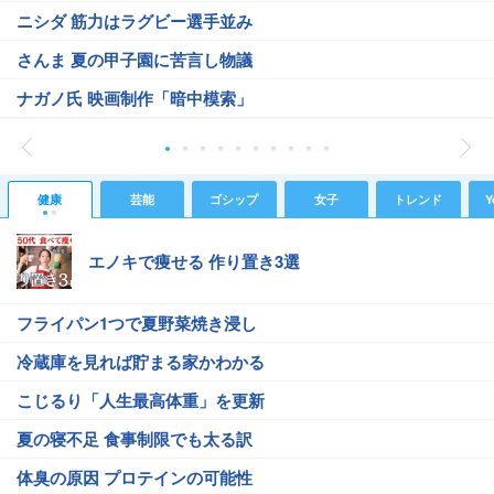
ニシダ 筋力はラグビー選手並み
さんま 夏の甲子園に苦言し物議
ナガノ氏 映画制作「暗中模索」
健康
芸能
ゴシップ
女子
トレンド
Y
エノキで痩せる 作り置き3選
フライパン1つで夏野菜焼き浸し
冷蔵庫を見れば貯まる家かわかる
こじるり「人生最高体重」を更新
夏の寝不足 食事制限でも太る訳
体臭の原因 プロテインの可能性