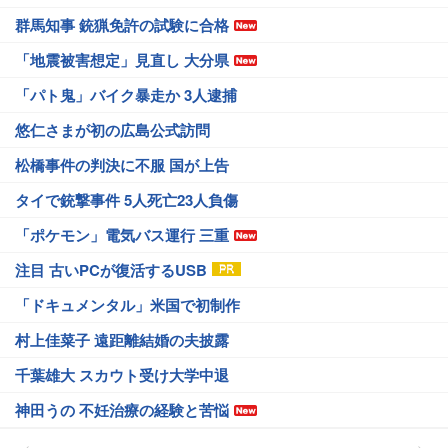
群馬知事 銃猟免許の試験に合格
「地震被害想定」見直し 大分県
「パト鬼」バイク暴走か 3人逮捕
悠仁さまが初の広島公式訪問
松橋事件の判決に不服 国が上告
タイで銃撃事件 5人死亡23人負傷
「ポケモン」電気バス運行 三重
注目 古いPCが復活するUSB
「ドキュメンタル」米国で初制作
村上佳菜子 遠距離結婚の夫披露
千葉雄大 スカウト受け大学中退
神田うの 不妊治療の経験と苦悩