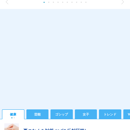
健康
芸能
ゴシップ
女子
トレンド
Y