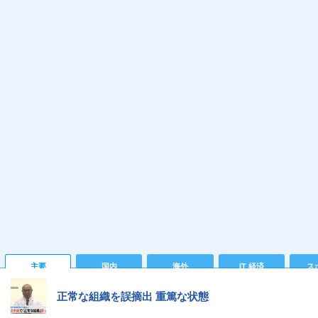
主要
国内
海外
IT 経済
ス
正常な組織を誤摘出 重篤な状態