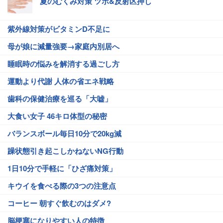
夏のむくみ対策 ツボ&反射区押し
紫外線対策がビタミンD不足に
母が娘に減量強要→家庭内別居へ
睡眠時の悩みを解消する過ごし方
運動より代謝 人体の省エネ戦略
歯科の保健治療を巡る「大嘘」
大食い女子 46キロ体型の秘密
バランスボール毎日10分で20kg減
躁状態引き起こしかねないNG行動
1日10分で手軽に「ひざ痛対策」
キウイを食べる際の3つの注意点
コーヒー 朝すぐ飲むのはダメ?
脳梗塞になりやすい人の特徴