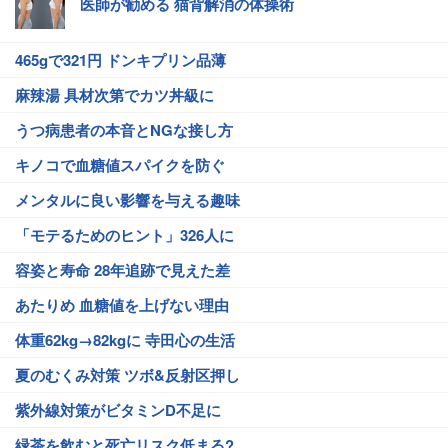
医師が勧める 猫背解消の体操術
465gで321円 ドンキプリン品薄
麻辣湯 具材次第でカツ丼級に
うつ病患者の本音とNGな接し方
キノコで血糖値スパイクを防ぐ
メンタルに良い影響を与える趣味
「モテるためのヒント」326人に
容姿と寿命 28年追跡で見えた差
あたりめ 血糖値を上げない理由
体重62kg→82kgに 寺田心の生活
夏のむくみ対策 ツボ&反射区押し
紫外線対策がビタミンD不足に
緑茶を飲むと死亡リスク低まる?