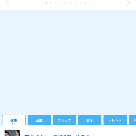
健康
芸能
ゴシップ
女子
トレンド
Y