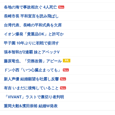
各地の海で事故相次ぐ 4人死亡
長崎市長 平和宣言を読み飛ばし
台湾代表、長崎の平和式典を欠席
イオン爆発「貴重品OK」と許可か
甲子園 10年ぶりに初戦で姿消す
張本智和が2連覇 妹とアベックV
藤原竜也、「労務改善」アピール
ドン小西「いつ心臓止まっても」
新人声優 結婚願望を吐露し反響
有吉 いまだに後悔していること
「VIVANT」ラストで裏切り者判明
重岡大毅&濱田崇裕 結婚W発表