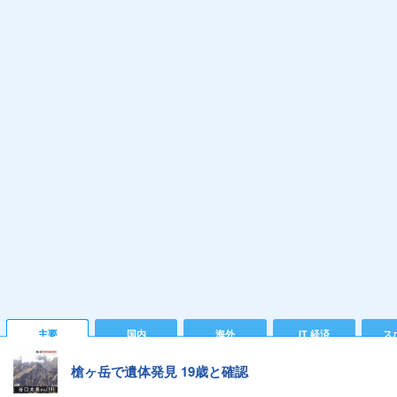
主要
国内
海外
IT 経済
ス
槍ヶ岳で遺体発見 19歳と確認