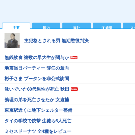
主要
国内
海外
IT 経済
ス
主犯格とされる男 無期懲役判決
無銭飲食 複数の早大生が関与か
地震当日パーティー 辞任の意向
彬子さま ブータンを非公式訪問
泳いでいた60代男性が死亡 秋田
義理の弟を死亡させたか 女逮捕
東京駅近くに地下シェルター整備
タイの学校で銃撃 生徒ら6人死亡
ミセスドーナツ 全4種をレビュー