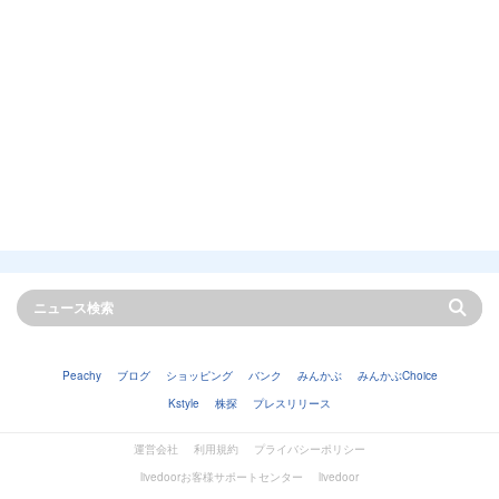
Peachy
ブログ
ショッピング
バンク
みんかぶ
みんかぶChoice
Kstyle
株探
プレスリリース
運営会社
利用規約
プライバシーポリシー
livedoorお客様サポートセンター
livedoor