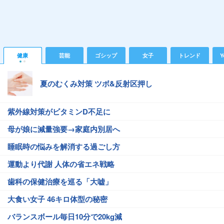
健康
芸能
ゴシップ
女子
トレンド
Y
夏のむくみ対策 ツボ&反射区押し
紫外線対策がビタミンD不足に
母が娘に減量強要→家庭内別居へ
睡眠時の悩みを解消する過ごし方
運動より代謝 人体の省エネ戦略
歯科の保健治療を巡る「大嘘」
大食い女子 46キロ体型の秘密
バランスボール毎日10分で20kg減