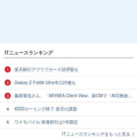
ITニュースランキング
楽天銀行アプリでカード請求額も
1
Galaxy Z Fold8 Ultra辛口評価も
2
藤原竜也さん、「SKYSEA Client View」新CMで「AI労務改善」をアピール 働き方をAIが分析したら「すぐに休んで」と言われる？
3
KDDIローミング終了 楽天の課題
4
ワイモバイル 単身割引は1年限定
5
ITニュースランキングをもっと見る