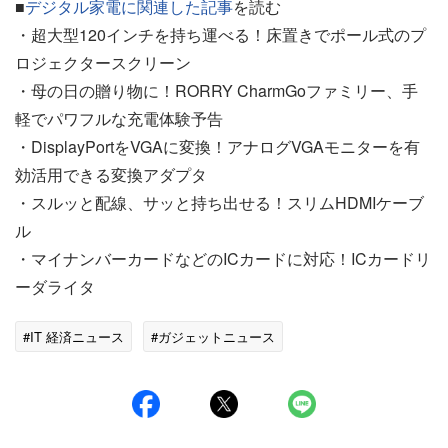
■
デジタル家電に関連した記事
を読む
・超大型120インチを持ち運べる！床置きでポール式のプ
ロジェクタースクリーン
・母の日の贈り物に！RORRY CharmGoファミリー、手
軽でパワフルな充電体験予告
・DisplayPortをVGAに変換！アナログVGAモニターを有
効活用できる変換アダプタ
・スルッと配線、サッと持ち出せる！スリムHDMIケーブ
ル
・マイナンバーカードなどのICカードに対応！ICカードリ
ーダライタ
#IT 経済ニュース
#ガジェットニュース