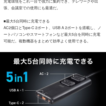
充電環境をこれ一台で強力に集約でき、テレワークや出
張、会議室での使用にも最適だ。
■最大5台同時に充電できる
AC2個口とType-C 2ポート、USB A 2ポートを搭載し、ノ
ートパソコンやスマートフォンなど最大5台を同時に充電
可能だ。複数機器をまとめて効率よく使用できる。