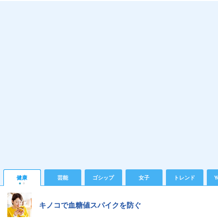
健康
芸能
ゴシップ
女子
トレンド
Y
キノコで血糖値スパイクを防ぐ