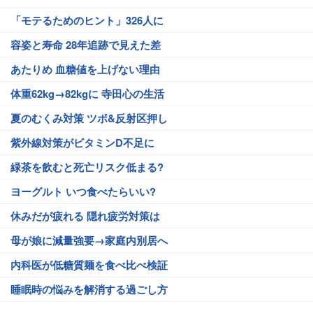
「モテるためのヒント」326人に
容姿と寿命 28年追跡で見えた差
あたりめ 血糖値を上げない理由
体重62kg→82kgに 寺田心の生活
夏のむくみ対策 ツボ&反射区押し
紫外線対策がビタミンD不足に
緑茶を飲むと死亡リスク低まる?
ヨーグルト いつ食べたらいい?
休みだが疲れる 隠れ疲労対策は
母が娘に減量強要→家庭内別居へ
内科医が低糖質麺を食べ比べ検証
睡眠時の悩みを解消する過ごし方