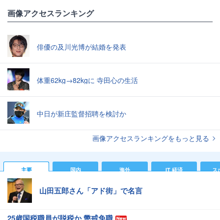
画像アクセスランキング
俳優の及川光博が結婚を発表
体重62kg→82kgに 寺田心の生活
中日が新庄監督招聘を検討か
画像アクセスランキングをもっと見る
主要
国内
海外
IT 経済
ス
山田五郎さん「アド街」で名言
25歳国税職員が脱税か 懲戒免職