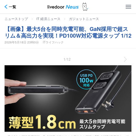
一覧
>
>
ニューストップ
IT 経済ニュース
ガジェットニュース
【画像】最大5台を同時充電可能、GaN採用で超ス
リム＆高出力を実現！PD100W対応電源タップ 1/12
2026年5月18日 23時0分
ITライフハック
1/12