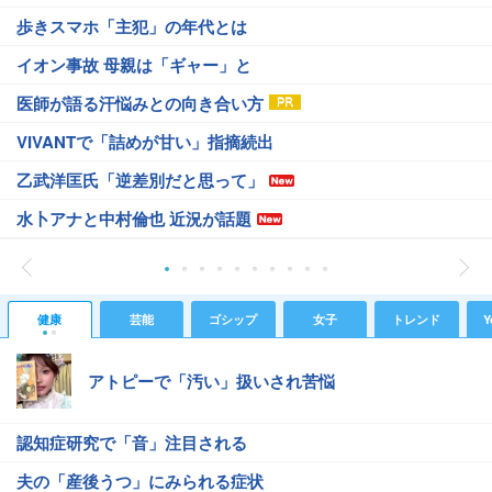
歩きスマホ「主犯」の年代とは
イオン事故 母親は「ギャー」と
医師が語る汗悩みとの向き合い方
VIVANTで「詰めが甘い」指摘続出
乙武洋匡氏「逆差別だと思って」
水卜アナと中村倫也 近況が話題
健康
芸能
ゴシップ
女子
トレンド
Y
アトピーで「汚い」扱いされ苦悩
認知症研究で「音」注目される
夫の「産後うつ」にみられる症状