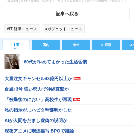
最大5台を同時充電可能、GaN採用で超スリム＆高出力を実現！PD100W対応電源タップ
記事へ戻る
#IT 経済ニュース
#ガジェットニュース
主要
国内
海外
IT 経済
ス
60代がやめてよかった生活習慣
大量注文キャンセル43億円以上か
台風13号 強い勢力で沖縄直撃か
「被爆後のにおい」高校生が再現
私の指示が…ハビタ幹部明かした
AIが人間をだまし虚偽の説明か
深夜アニメに喫煙描写 BPOで議論