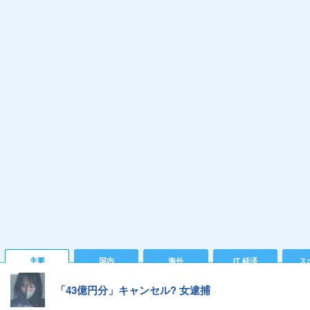
主要
国内
海外
IT 経済
ス
「43億円分」キャンセル? 女逮捕