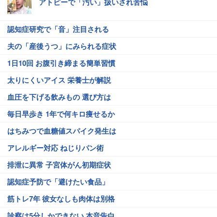
アトピーで「汚い」扱いされ苦悩
認知症研究で「音」注目される
夫の「産後うつ」にみられる症状
1日10回 お腹引き締まる簡単習慣
太りにくいアイス 栄養士が解説
血圧を下げる飲みもの 選び方は
毎日早歩き 1年で何キロ痩せるか
はちみつで血糖値スパイク発生は
アレルギー対応 ねじりパン術
排泄に異常 子宮体がん初期症状
認知症予防で「避けたい食品」
筋トレ7年 彼女なしも肉体は別格
診察は5分しかできない 本音告白