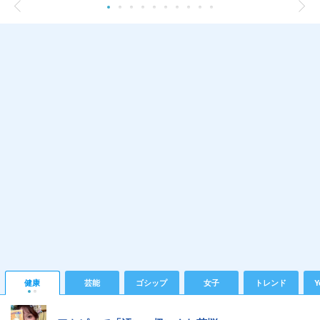
健康
芸能
ゴシップ
女子
トレンド
Y