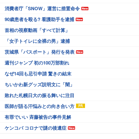
消費者庁「SNOW」運営に措置命令
90歳患者を殴る? 看護助手を逮捕
首相の視察動画「すべて計算」
「女子トイレに全裸の男」逮捕
茨城県「パスポート」発行を発表
週刊ジャンプ 初の100万部割れ
なぜ14回も忌引申請 驚きの結末
ちいかわ新グッズ説明文に「闇」
敗れた札幌日大の振る舞いに注目
医師が語る汗悩みとの向き合い方
有罪でいい 斉藤被告の事件見解
ケンコバ コロナで謎の後遺症