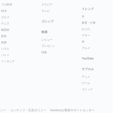
プロ野球
グラビア
トレンド
MLB
テレビ
本
ゴルフ
ゴシップ
教育・仕事
テニス
からだ
格闘技
映画
マネー
競馬
レビュー
車
相撲
プレゼント
グルメ
バスケ
特集
バレー
YouTube
フィギュア
サブカル
アニメ
ゲーム
コミック
リシー
コンテンツ・広告ポリシー
livedoorお客様サポートセンター