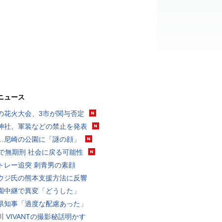
ニュース
の花火大会、3市が関与否定
神社、軍装などの禁止を発表
…尼崎の公園に「謎の顔」
代で無期刑 社会に戻る可能性
トレー追突 刺青男の素顔
ウジ氏の熊本支援方法に反響
園中継で異変「どうした」
県知事「過度な配慮あった」
川 VIVANTの撮影秘話明かす