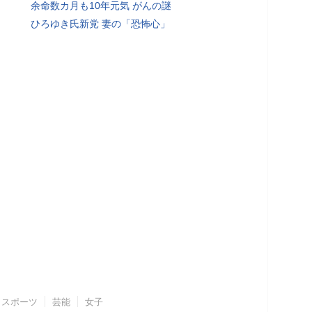
余命数カ月も10年元気 がんの謎
ひろゆき氏新党 妻の「恐怖心」
スポーツ
芸能
女子