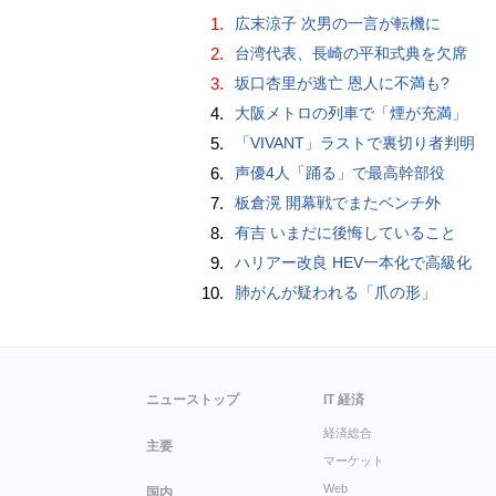
1.
広末涼子 次男の一言が転機に
2.
台湾代表、長崎の平和式典を欠席
3.
坂口杏里が逃亡 恩人に不満も?
4.
大阪メトロの列車で「煙が充満」
5.
「VIVANT」ラストで裏切り者判明
6.
声優4人「踊る」で最高幹部役
7.
板倉滉 開幕戦でまたベンチ外
8.
有吉 いまだに後悔していること
9.
ハリアー改良 HEV一本化で高級化
10.
肺がんが疑われる「爪の形」
ニューストップ
IT 経済
経済総合
主要
マーケット
Web
国内