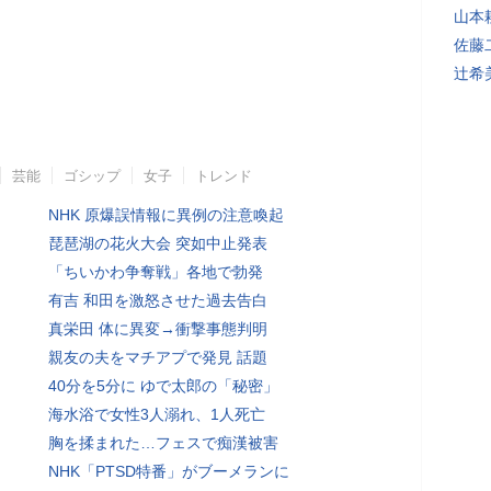
山本
佐藤
辻希
芸能
ゴシップ
女子
トレンド
NHK 原爆誤情報に異例の注意喚起
琵琶湖の花火大会 突如中止発表
「ちいかわ争奪戦」各地で勃発
有吉 和田を激怒させた過去告白
真栄田 体に異変→衝撃事態判明
親友の夫をマチアプで発見 話題
40分を5分に ゆで太郎の「秘密」
海水浴で女性3人溺れ、1人死亡
胸を揉まれた…フェスで痴漢被害
NHK「PTSD特番」がブーメランに