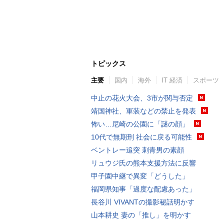
トピックス
主要
国内
海外
IT 経済
スポーツ
中止の花火大会、3市が関与否定
靖国神社、軍装などの禁止を発表
怖い…尼崎の公園に「謎の顔」
10代で無期刑 社会に戻る可能性
ベントレー追突 刺青男の素顔
リュウジ氏の熊本支援方法に反響
甲子園中継で異変「どうした」
福岡県知事「過度な配慮あった」
長谷川 VIVANTの撮影秘話明かす
山本耕史 妻の「推し」を明かす