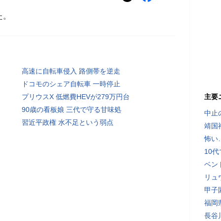
た。
高速に自転車侵入 路側帯を逆走
ドコモのシェア自転車 一時停止
プリウスX 低燃費HEVが279万円台
主要
90歳の看板娘 三代で守る甘味処
中止
習近平政権 水不足という弱点
靖国
怖い
10
ベン
リュ
甲子
福岡
長谷