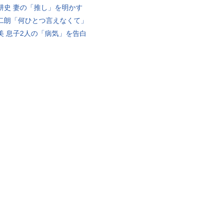
耕史 妻の「推し」を明かす
二朗「何ひとつ言えなくて」
美 息子2人の「病気」を告白