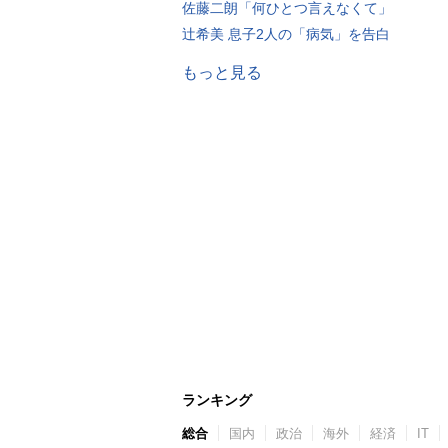
佐藤二朗「何ひとつ言えなくて」
辻希美 息子2人の「病気」を告白
もっと見る
ランキング
総合
国内
政治
海外
経済
IT