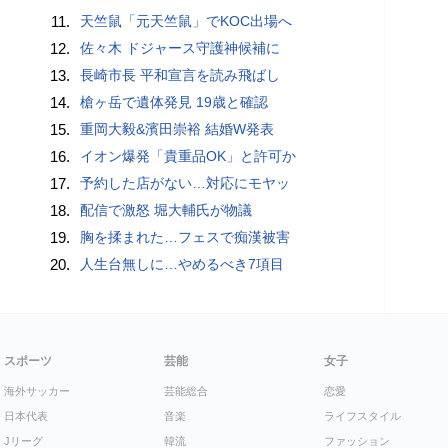
11.
天竺鼠「元天竺鼠」でKOC出場へ
12.
佐々木 ドジャース守護神候補に
13.
長崎市長 平和宣言を読み飛ばし
14.
槍ヶ岳で遺体発見 19歳と確認
15.
重岡大毅&濱田崇裕 結婚W発表
16.
イオン爆発「貴重品OK」と許可か
17.
予約した店がない…対応にモヤッ
18.
配信で激怒 堀大輔氏が物議
19.
胸を揉まれた…フェスで痴漢被害
20.
人生台無しに…やめるべき7項目
スポーツ
芸能
女子
海外サッカー
芸能総合
恋愛
日本代表
音楽
ライフスタイル
Jリーグ
韓流
ファッション