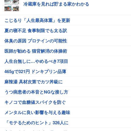
冷蔵庫を見れば貯まる家かわかる
こじるり「人生最高体重」を更新
夏の寝不足 食事制限でも太る訳
体臭の原因 プロテインの可能性
医師が勧める 猫背解消の体操術
人生台無しに…やめるべき7項目
465gで321円 ドンキプリン品薄
麻辣湯 具材次第でカツ丼級に
うつ病患者の本音とNGな接し方
キノコで血糖値スパイクを防ぐ
メンタルに良い影響を与える趣味
「モテるためのヒント」326人に