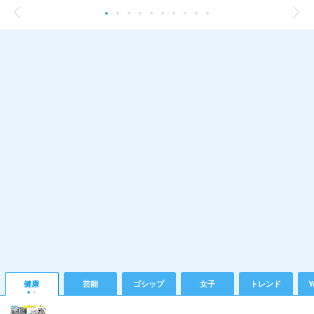
健康
芸能
ゴシップ
女子
トレンド
Y