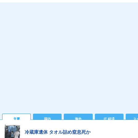
主要
国内
海外
IT 経済
ス
冷蔵庫遺体 タオル詰め窒息死か