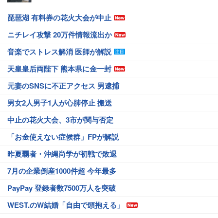
琵琶湖 有料券の花火大会が中止
ニチレイ攻撃 20万件情報流出か
音楽でストレス解消 医師が解説
天皇皇后両陛下 熊本県に金一封
元妻のSNSに不正アクセス 男逮捕
男女2人男子1人が心肺停止 搬送
中止の花火大会、3市が関与否定
「お金使えない症候群」FPが解説
昨夏覇者・沖縄尚学が初戦で敗退
7月の企業倒産1000件超 今年最多
PayPay 登録者数7500万人を突破
WEST.のW結婚「自由で頭抱える」