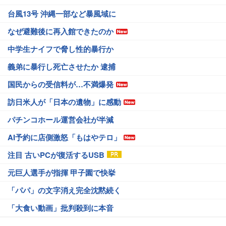
台風13号 沖縄一部など暴風域に
なぜ避難後に再入館できたのか
中学生ナイフで脅し性的暴行か
義弟に暴行し死亡させたか 逮捕
国民からの受信料が…不満爆発
訪日米人が「日本の遺物」に感動
パチンコホール運営会社が半減
AI予約に店側激怒「もはやテロ」
注目 古いPCが復活するUSB
元巨人選手が指揮 甲子園で快挙
「パパ」の文字消え完全沈黙続く
「大食い動画」批判殺到に本音