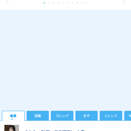
健康
芸能
ゴシップ
女子
トレンド
Y