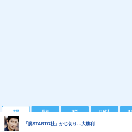
主要
国内
海外
IT 経済
ス
「脱STARTO社」かじ切り…大勝利