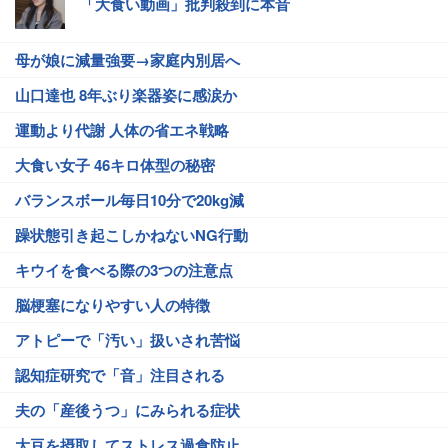
「大食い動画」批判殺到に本音
母が娘に減量強要→家庭内別居へ
山口達也 8年ぶり楽器姿に感涙か
運動より代謝 人体の省エネ戦略
大食い女子 46キロ体型の秘密
バランスボール毎日10分で20kg減
躁状態引き起こしかねないNG行動
キウイを食べる際の3つの注意点
脳梗塞になりやすい人の特徴
アトピーで「汚い」扱いされ苦悩
認知症研究で「音」注目される
夫の「産後うつ」にみられる症状
大豆を摂取してストレス過食防止