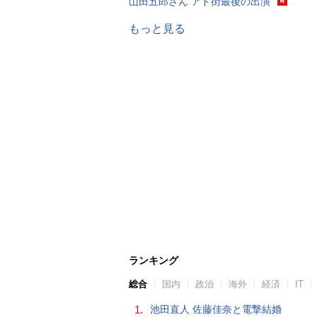
山田五郎さん アド街最後の出演
もっと見る
ランキング
総合
国内
政治
海外
経済
IT
1.
池田直人 佐藤佳奈と電撃結婚