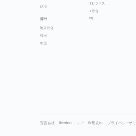
ITビジネス
政治
IT総合
海外
PR
海外総合
韓国
中国
運営会社
livedoorトップ
利用規約
プライバシーポ