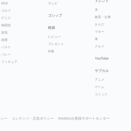
トレンド
MLB
テレビ
本
ゴルフ
ゴシップ
教育・仕事
テニス
からだ
格闘技
映画
マネー
競馬
レビュー
車
相撲
プレゼント
グルメ
バスケ
特集
バレー
YouTube
フィギュア
サブカル
アニメ
ゲーム
コミック
リシー
コンテンツ・広告ポリシー
livedoorお客様サポートセンター