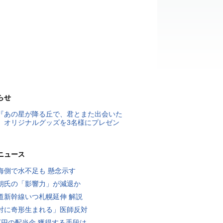
らせ
『あの星が降る丘で、君とまた出会いた
』オリジナルグッズを3名様にプレゼン
ニュース
海側で水不足も 懸念示す
朗氏の「影響力」が減退か
道新幹線いつ札幌延伸 解説
対に奇形生まれる」医師反対
万円の配当金 獲得する手段は