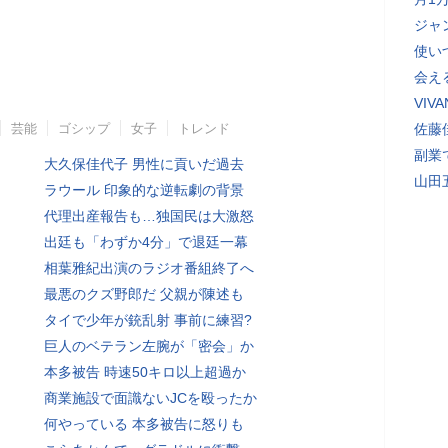
ジャ
使い
会え
VI
芸能
ゴシップ
女子
トレンド
佐藤
副業
大久保佳代子 男性に貢いだ過去
山田
ラウール 印象的な逆転劇の背景
代理出産報告も…独国民は大激怒
出廷も「わずか4分」で退廷一幕
相葉雅紀出演のラジオ番組終了へ
最悪のクズ野郎だ 父親が陳述も
タイで少年が銃乱射 事前に練習?
巨人のベテラン左腕が「密会」か
本多被告 時速50キロ以上超過か
商業施設で面識ないJCを殴ったか
何やっている 本多被告に怒りも