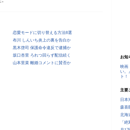
た。
恋愛モードに切り替える方法8選
布川 しんいち炎上の裏を告白か
黒木啓司 保護命令違反で逮捕か
坂口杏里 ろれつ回らず配信続く
お知
山本里菜 離婚コメントに賛否か
映画
い。
ト！
主要
日本
森喜
北海
「絶
月1