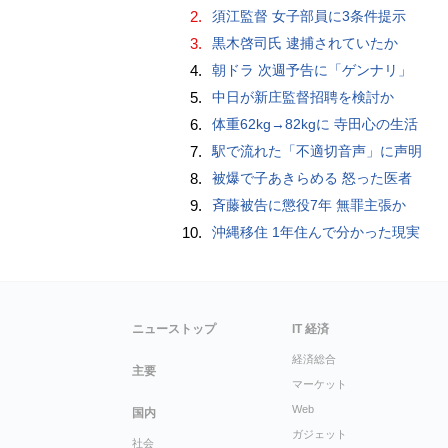
2.
須江監督 女子部員に3条件提示
3.
黒木啓司氏 逮捕されていたか
4.
朝ドラ 次週予告に「ゲンナリ」
5.
中日が新庄監督招聘を検討か
6.
体重62kg→82kgに 寺田心の生活
7.
駅で流れた「不適切音声」に声明
8.
被爆で子あきらめる 怒った医者
9.
斉藤被告に懲役7年 無罪主張か
10.
沖縄移住 1年住んで分かった現実
ニューストップ
IT 経済
経済総合
主要
マーケット
Web
国内
ガジェット
社会