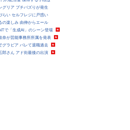
ングリア プチバズりが発生
づらい セルフレジに戸惑い
るの楽しみ 由伸からエール
VANTで「生成AI」のシーン登場
佳奈が芸能事務所所属を発表
でグラビア バレて退職過去
五郎さん アド街最後の出演