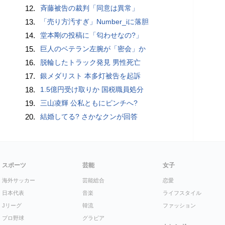
12.
斉藤被告の裁判「同意は異常」
13.
「売り方汚すぎ」Number_iに落胆
14.
堂本剛の投稿に「匂わせなの?」
15.
巨人のベテラン左腕が「密会」か
16.
脱輪したトラック発見 男性死亡
17.
銀メダリスト 本多灯被告を起訴
18.
1.5億円受け取りか 国税職員処分
19.
三山凌輝 公私ともにピンチへ?
20.
結婚してる? さかなクンが回答
スポーツ
芸能
女子
海外サッカー
芸能総合
恋愛
日本代表
音楽
ライフスタイル
Jリーグ
韓流
ファッション
プロ野球
グラビア