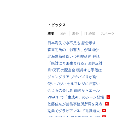
トピックス
主要
国内
海外
IT 経済
スポーツ
日本海側で水不足も 懸念示す
森喜朗氏の「影響力」が減退か
北海道新幹線いつ札幌延伸 解説
「絶対に奇形生まれる」医師反対
月1万円の配当金 獲得する手段は
ジャングリア プチバズりが発生
使いづらい セルフレジに戸惑い
会えるの楽しみ 由伸からエール
VIVANTで「生成AI」のシーン登場
佐藤佳奈が芸能事務所所属を発表
副業でグラビア バレて退職過去