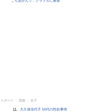
こらあかんで…グラドルに衝撃
スポーツ
芸能
女子
11.
大久保佳代子 50代の性欲事情