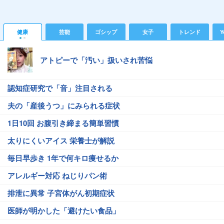
健康
芸能
ゴシップ
女子
トレンド
Y
アトピーで「汚い」扱いされ苦悩
認知症研究で「音」注目される
夫の「産後うつ」にみられる症状
1日10回 お腹引き締まる簡単習慣
太りにくいアイス 栄養士が解説
毎日早歩き 1年で何キロ痩せるか
アレルギー対応 ねじりパン術
排泄に異常 子宮体がん初期症状
医師が明かした「避けたい食品」