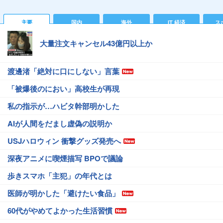
主要
国内
海外
IT 経済
ス
大量注文キャンセル43億円以上か
渡邊渚「絶対に口にしない」言葉
「被爆後のにおい」高校生が再現
私の指示が…ハビタ幹部明かした
AIが人間をだまし虚偽の説明か
USJハロウィン 衝撃グッズ発売へ
深夜アニメに喫煙描写 BPOで議論
歩きスマホ「主犯」の年代とは
医師が明かした「避けたい食品」
60代がやめてよかった生活習慣