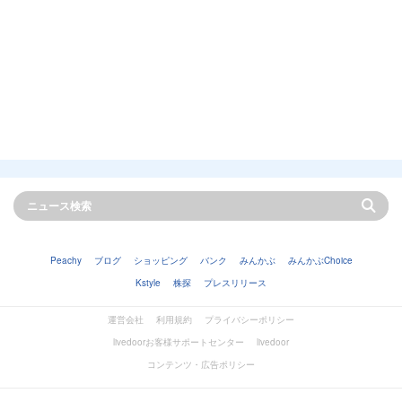
Peachy
ブログ
ショッピング
バンク
みんかぶ
みんかぶChoice
Kstyle
株探
プレスリリース
運営会社
利用規約
プライバシーポリシー
livedoorお客様サポートセンター
livedoor
コンテンツ・広告ポリシー