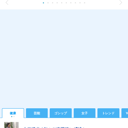
健康
芸能
ゴシップ
女子
トレンド
Y