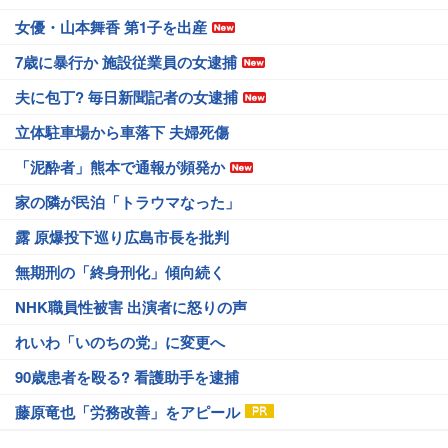
女優・山本舞香 第1子を出産
7歳に暴行か 施設従業員の女逮捕
夫に包丁? 毎日新聞記者の女逮捕
立体駐車場から車落下 夫婦死傷
「泥酔者」熊本で通報が頻発か
家の隣が民泊「トラウマなった」
露 原爆投下巡り広島市長を批判
無期刑の「終身刑化」傾向続く
NHK職員性被害 出演者に怒りの声
れいわ「いのちの党」に変更へ
90歳患者を殴る? 看護助手を逮捕
藤原竜也「労務改善」をアピール