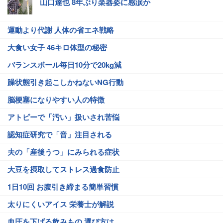
山口達也 8年ぶり楽器姿に感涙か
運動より代謝 人体の省エネ戦略
大食い女子 46キロ体型の秘密
バランスボール毎日10分で20kg減
躁状態引き起こしかねないNG行動
脳梗塞になりやすい人の特徴
アトピーで「汚い」扱いされ苦悩
認知症研究で「音」注目される
夫の「産後うつ」にみられる症状
大豆を摂取してストレス過食防止
1日10回 お腹引き締まる簡単習慣
太りにくいアイス 栄養士が解説
血圧を下げる飲みもの 選び方は