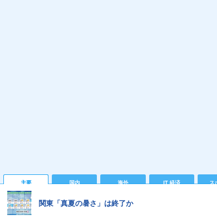
主要
国内
海外
IT 経済
ス
関東「真夏の暑さ」は終了か