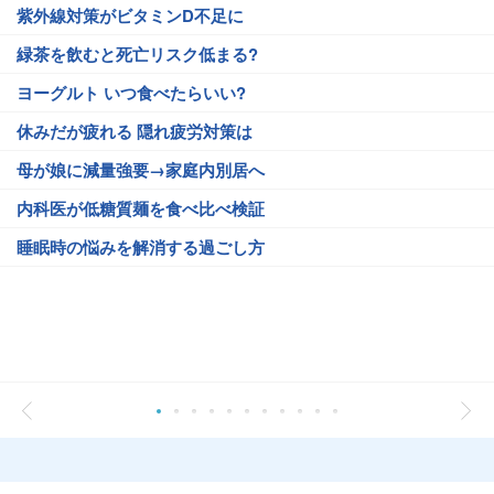
紫外線対策がビタミンD不足に
緑茶を飲むと死亡リスク低まる?
ヨーグルト いつ食べたらいい?
休みだが疲れる 隠れ疲労対策は
母が娘に減量強要→家庭内別居へ
内科医が低糖質麺を食べ比べ検証
睡眠時の悩みを解消する過ごし方