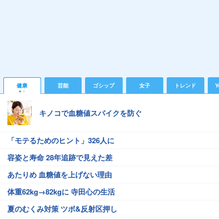
健康
芸能
ゴシップ
女子
トレンド
Y
キノコで血糖値スパイクを防ぐ
「モテるためのヒント」326人に
容姿と寿命 28年追跡で見えた差
あたりめ 血糖値を上げない理由
体重62kg→82kgに 寺田心の生活
夏のむくみ対策 ツボ&反射区押し