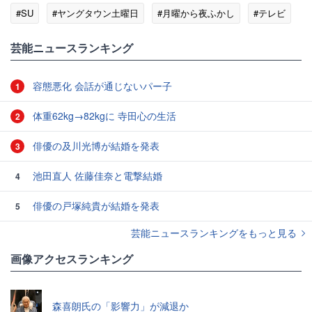
#SU
#ヤングタウン土曜日
#月曜から夜ふかし
#テレビ
#作家
芸能ニュースランキング
容態悪化 会話が通じないパー子
1
体重62kg→82kgに 寺田心の生活
2
俳優の及川光博が結婚を発表
3
池田直人 佐藤佳奈と電撃結婚
4
俳優の戸塚純貴が結婚を発表
5
芸能ニュースランキングをもっと見る
画像アクセスランキング
森喜朗氏の「影響力」が減退か