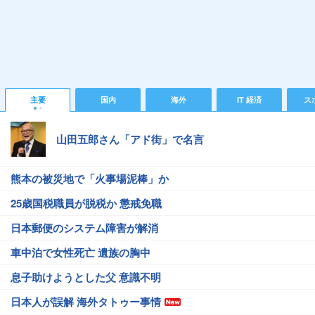
主要
国内
海外
IT 経済
ス
山田五郎さん「アド街」で名言
熊本の被災地で「火事場泥棒」か
25歳国税職員が脱税か 懲戒免職
日本郵便のシステム障害が解消
車中泊で女性死亡 遺族の胸中
息子助けようとした父 意識不明
日本人が誤解 海外タトゥー事情