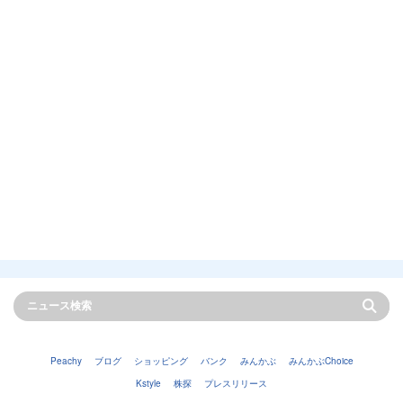
Peachy
ブログ
ショッピング
バンク
みんかぶ
みんかぶChoice
Kstyle
株探
プレスリリース