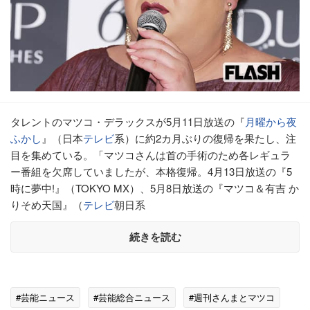
タレントのマツコ・デラックスが5月11日放送の『
月曜から夜
ふかし
』（日本
テレビ
系）に約2カ月ぶりの復帰を果たし、注
目を集めている。「マツコさんは首の手術のため各レギュラ
ー番組を欠席していましたが、本格復帰。4月13日放送の『5
時に夢中!』（TOKYO MX）、5月8日放送の『マツコ＆有吉 か
りそめ天国』（
テレビ
朝日系
続きを読む
#芸能ニュース
#芸能総合ニュース
#週刊さんまとマツコ