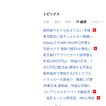
トピックス
主要
国内
海外
IT 経済
スポーツ
新幹線できても生きてない 辛辣
東京駅近に地下シェルター整備へ
Galaxy Z Fold8 Ultra辛口評価も
日産サクラ 刷新で軽EVが身近に
楽天銀行アプリでカード請求額も
年収1000万円は「幸福の天井」?
月1万円の配当金 獲得する手段は
新幹線内で増加する2大トラブル
トマトの一大産地で、農家に打撃
JR東日本 新幹線・特急が半額に
フレアクロスオーバー 大幅改良
「金貯まったら即投資」NGな理由