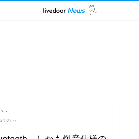
ース
>
和版ラジカセ
uetooth。しかも爆音仕様の