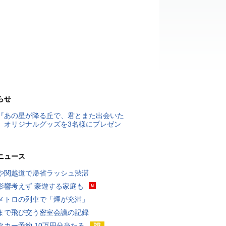
らせ
『あの星が降る丘で、君とまた出会いた
』オリジナルグッズを3名様にプレゼン
ニュース
や関越道で帰省ラッシュ渋滞
影響考えず 豪遊する家庭も
メトロの列車で「煙が充満」
まで飛び交う密室会議の記録
タカー予約 10万円分当たる