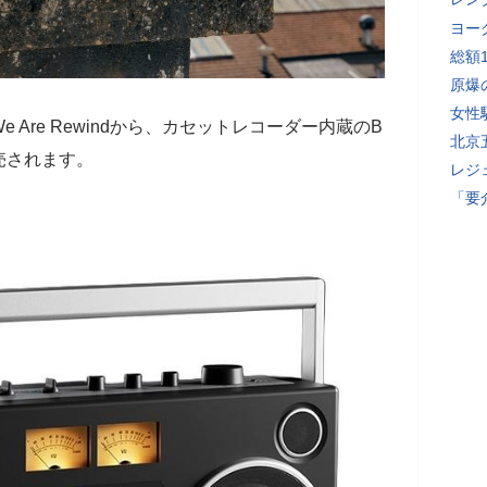
ヨー
総額
原爆
女性
Are Rewindから、カセットレコーダー内蔵のB
北京
が発売されます。
レジ
「要