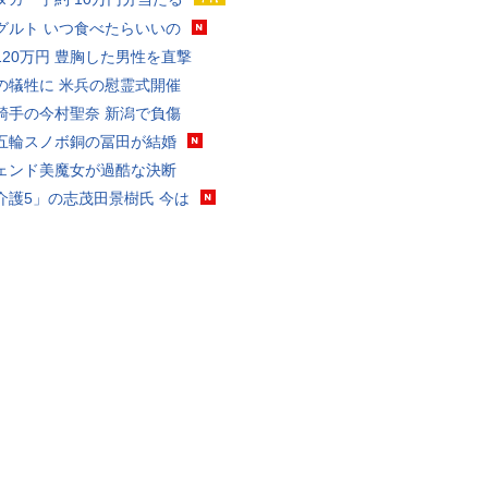
グルト いつ食べたらいいの
120万円 豊胸した男性を直撃
の犠牲に 米兵の慰霊式開催
騎手の今村聖奈 新潟で負傷
五輪スノボ銅の冨田が結婚
ェンド美魔女が過酷な決断
介護5」の志茂田景樹氏 今は