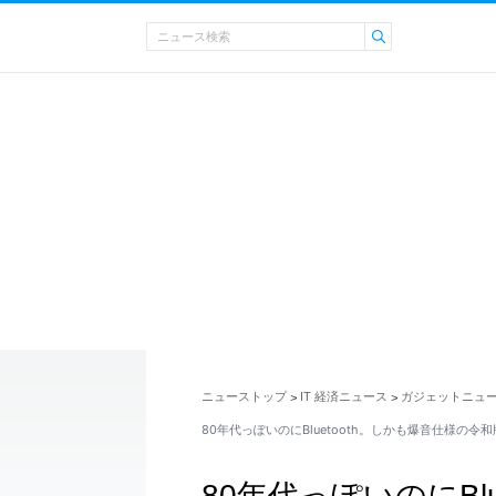
ニューストップ
IT 経済ニュース
ガジェットニュ
>
>
80年代っぽいのにBluetooth。しかも爆音仕様の令
80年代っぽいのにBl