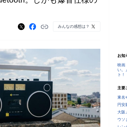
みんなの感想は？
お知
映画
い。
ト！
主要
東名
円安
大阪
ウソ
レン